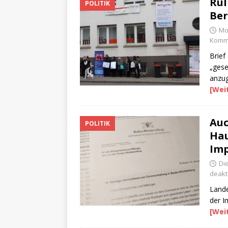
Rül
POLITIK
Ber
Mo
Komme
Brief
„gese
anzu
[Wei
Auc
POLITIK
Hau
Imp
Di
deakti
Lande
der I
[Wei