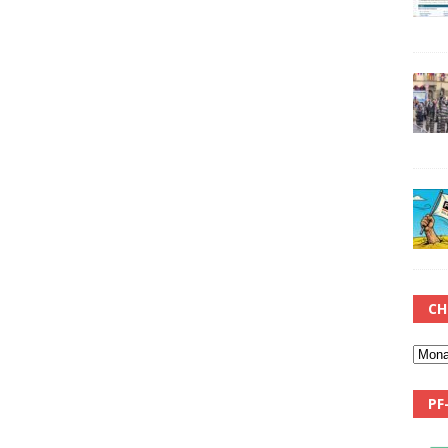
CH
PF