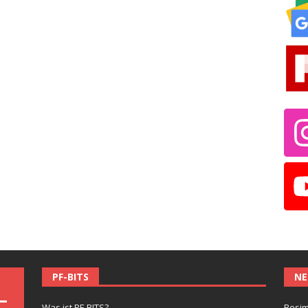
PF-BITS
NE
Was ist PF-BITS?
Besim