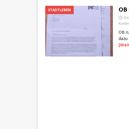
OB 
STADTLEBEN
Do
Komme
OB ru
dazu 
[Wei