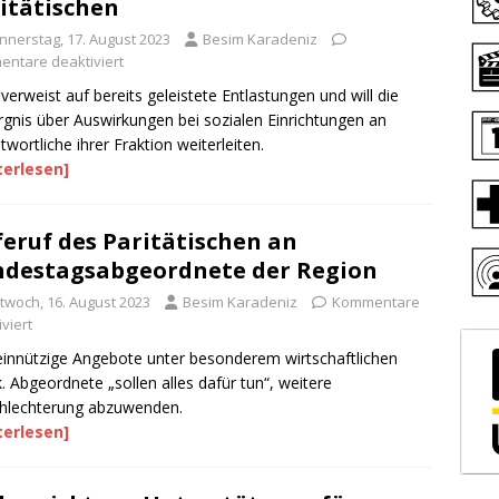
itätischen
nnerstag, 17. August 2023
Besim Karadeniz
ntare deaktiviert
verweist auf bereits geleistete Entlastungen und will die
gnis über Auswirkungen bei sozialen Einrichtungen an
twortliche ihrer Fraktion weiterleiten.
terlesen]
feruf des Paritätischen an
destagsabgeordnete der Region
ttwoch, 16. August 2023
Besim Karadeniz
Kommentare
viert
nnützige Angebote unter besonderem wirtschaftlichen
. Abgeordnete „sollen alles dafür tun“, weitere
hlechterung abzuwenden.
terlesen]