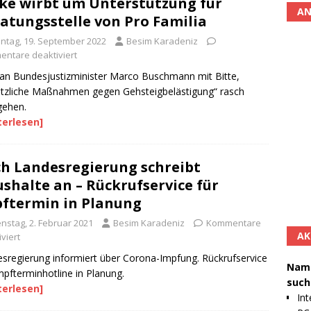
ke wirbt um Unterstützung für
AN
atungsstelle von Pro Familia
ntag, 19. September 2022
Besim Karadeniz
ntare deaktiviert
 an Bundesjustizminister Marco Buschmann mit Bitte,
tzliche Maßnahmen gegen Gehsteigbelästigung“ rasch
gehen.
terlesen]
h Landesregierung schreibt
shalte an – Rückrufservice für
ftermin in Planung
enstag, 2. Februar 2021
Besim Karadeniz
Kommentare
AK
viert
sregierung informiert über Corona-Impfung. Rückrufservice
Namh
mpfterminhotline in Planung.
such
terlesen]
Int