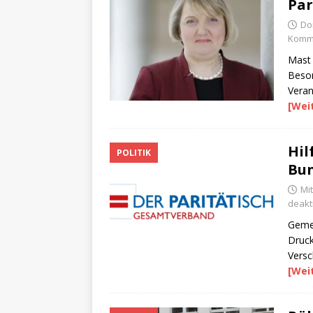
Par
Do
Komme
Mast 
Besor
Veran
[Wei
Hil
POLITIK
Bun
Mi
deakti
Gemei
Druck
Versc
[Wei