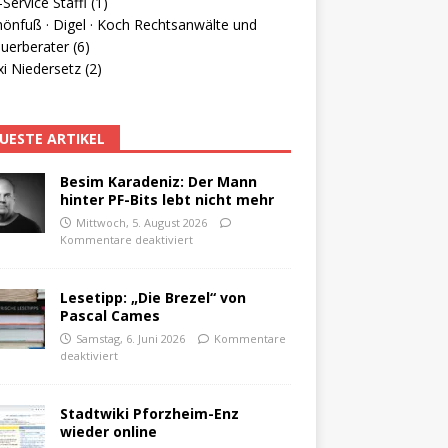
Service Staffl (1)
hönfuß · Digel · Koch Rechtsanwälte und
uerberater (6)
i Niedersetz (2)
UESTE ARTIKEL
Besim Karadeniz: Der Mann
hinter PF-Bits lebt nicht mehr
Mittwoch, 5. August 2026
Kommentare deaktiviert
Lesetipp: „Die Brezel“ von
Pascal Cames
Samstag, 6. Juni 2026
Kommentare
deaktiviert
Stadtwiki Pforzheim-Enz
wieder online