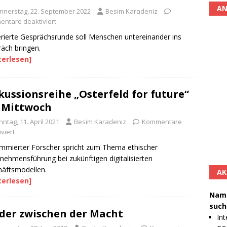
AN
nnerstag, 22. September 2022
Besim Karadeniz
ntare deaktiviert
ierte Gesprächsrunde soll Menschen untereinander ins
äch bringen.
terlesen]
kussionsreihe „Osterfeld for future“
 Mittwoch
ntag, 11. April 2021
Besim Karadeniz
Kommentare
viert
mierter Forscher spricht zum Thema ethischer
nehmensführung bei zukünftigen digitalisierten
äftsmodellen.
AK
terlesen]
Namh
such
der zwischen der Macht
Int