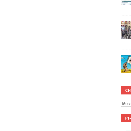
CH
PF