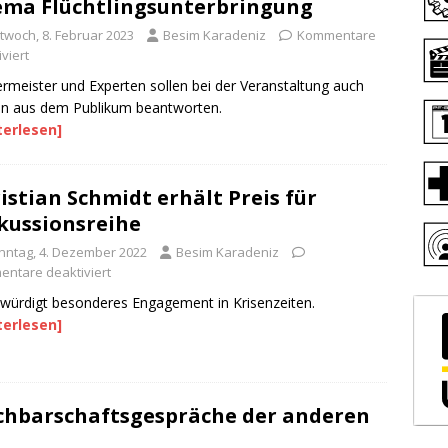
ma Flüchtlingsunterbringung
ttwoch, 8. Februar 2023
Besim Karadeniz
Kommentare
viert
rmeister und Experten sollen bei der Veranstaltung auch
n aus dem Publikum beantworten.
terlesen]
istian Schmidt erhält Preis für
kussionsreihe
nntag, 4. Dezember 2022
Besim Karadeniz
ntare deaktiviert
 würdigt besonderes Engagement in Krisenzeiten.
terlesen]
hbarschaftsgespräche der anderen