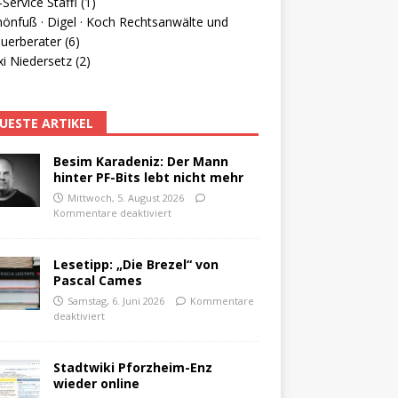
Service Staffl (1)
hönfuß · Digel · Koch Rechtsanwälte und
uerberater (6)
i Niedersetz (2)
UESTE ARTIKEL
Besim Karadeniz: Der Mann
hinter PF-Bits lebt nicht mehr
Mittwoch, 5. August 2026
Kommentare deaktiviert
Lesetipp: „Die Brezel“ von
Pascal Cames
Samstag, 6. Juni 2026
Kommentare
deaktiviert
Stadtwiki Pforzheim-Enz
wieder online