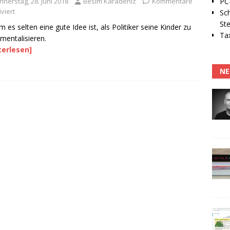
nnerstag, 28. Juni 2018
Besim Karadeniz
Kommentare
PC-
viert
Sc
Ste
 es selten eine gute Idee ist, als Politiker seine Kinder zu
Tax
umentalisieren.
terlesen]
NE