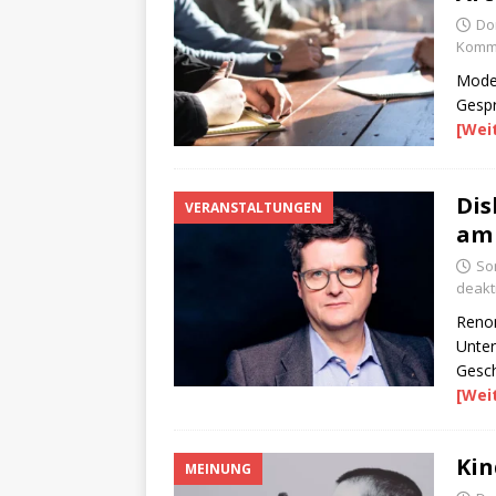
Do
Komme
Moder
Gespr
[Wei
Dis
VERANSTALTUNGEN
am
Son
deakti
Renom
Unter
Gesch
[Wei
Kin
MEINUNG