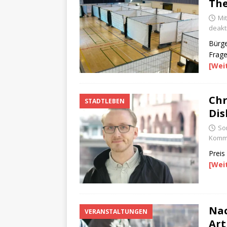
The
Mi
deakti
Bürge
Frage
[Wei
Chr
STADTLEBEN
Dis
So
Komme
Preis
[Wei
Nac
VERANSTALTUNGEN
Art