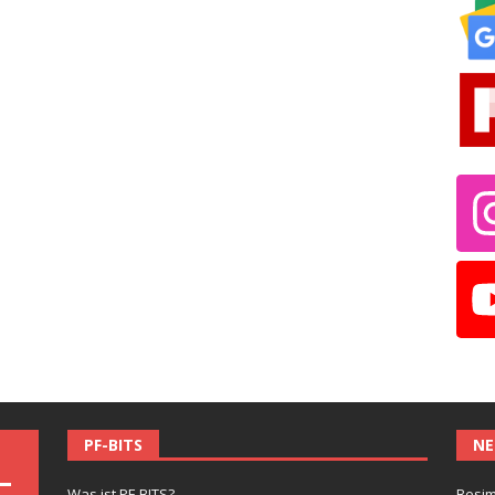
PF-BITS
NE
Was ist PF-BITS?
Besim