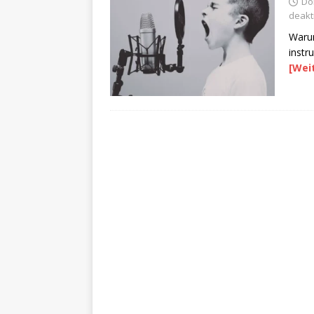
Do
deakti
Warum
instr
[Wei