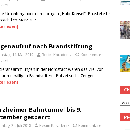
viert
che Umleitung über den dortigen „Halb-Kreisel“. Baustelle bis
ssichtlich März 2021.
terlesen]
genaufruf nach Brandstiftung
enstag, 14. Mai 2019
Besim Karadeniz
Kommentare
viert
pieransammlungen in der Nordstadt waren das Ziel von
bar mutwilligen Brandstiftern. Polizei sucht Zeugen.
terlesen]
CH
rzheimer Bahntunnel bis 9.
tember gesperrt
PF
ntag, 29. Juli 2018
Besim Karadeniz
Kommentare