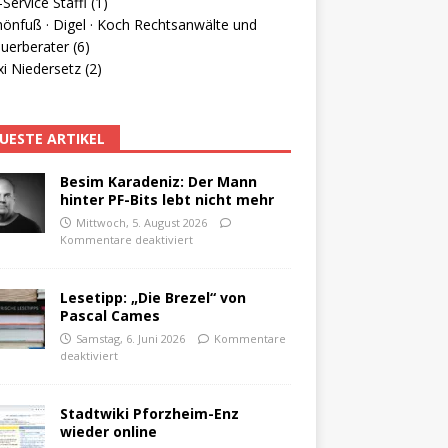
Service Staffl (1)
hönfuß · Digel · Koch Rechtsanwälte und
uerberater (6)
i Niedersetz (2)
UESTE ARTIKEL
Besim Karadeniz: Der Mann
hinter PF-Bits lebt nicht mehr
Mittwoch, 5. August 2026
Kommentare deaktiviert
Lesetipp: „Die Brezel“ von
Pascal Cames
Samstag, 6. Juni 2026
Kommentare
deaktiviert
Stadtwiki Pforzheim-Enz
wieder online