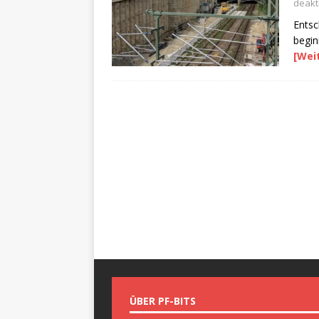
deakti
Entsc
begi
[Wei
ÜBER PF-BITS