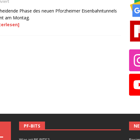
viert
heidende Phase des neuen Pforzheimer Eisenbahntunnels
nnt am Montag.
terlesen]
PF-BITS
NE
Was ist PF-BITS?
Besim