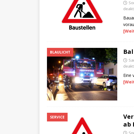
So
deakti
Bauar
vorau
[Wei
Bal
BLAULICHT
Sa
deakti
Eine 
[Wei
Ver
SERVICE
ab 
So