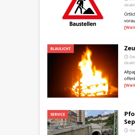
deakti
Örtli
vorau
[Wei
Zeu
BLAULICHT
Di
deakti
Altpa
offen
[Wei
Pfo
SERVICE
Sep
Son