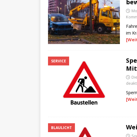
bew
Mo
Komme
Fahre
im Kr
[Wei
Spe
SERVICE
Mi
Di
deakti
Sperr
[Wei
Wei
BLAULICHT
So