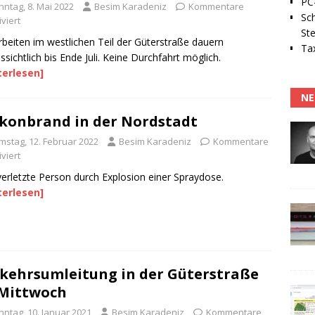
PC-
nntag, 8. Mai 2022
Besim Karadeniz
Kommentare
Sc
viert
Ste
beiten im westlichen Teil der Güterstraße dauern
Tax
ssichtlich bis Ende Juli. Keine Durchfahrt möglich.
terlesen]
NE
konbrand in der Nordstadt
mstag, 12. Februar 2022
Besim Karadeniz
Kommentare
viert
verletzte Person durch Explosion einer Spraydose.
terlesen]
kehrsumleitung in der Güterstraße
Mittwoch
nntag, 10. Januar 2021
Besim Karadeniz
Kommentare