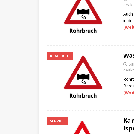
deakti
Auch
in de
[Wei
Was
BLAULICHT
Sa
deakti
Rohrb
Berei
[Wei
Kan
SERVICE
Isp