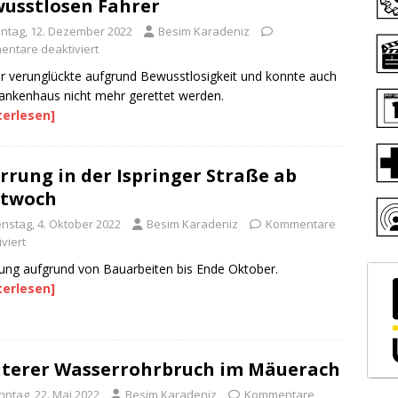
usstlosen Fahrer
ntag, 12. Dezember 2022
Besim Karadeniz
ntare deaktiviert
r verunglückte aufgrund Bewusstlosigkeit und konnte auch
ankenhaus nicht mehr gerettet werden.
terlesen]
rrung in der Ispringer Straße ab
ttwoch
enstag, 4. Oktober 2022
Besim Karadeniz
Kommentare
viert
ung aufgrund von Bauarbeiten bis Ende Oktober.
terlesen]
terer Wasserrohrbruch im Mäuerach
nntag, 22. Mai 2022
Besim Karadeniz
Kommentare