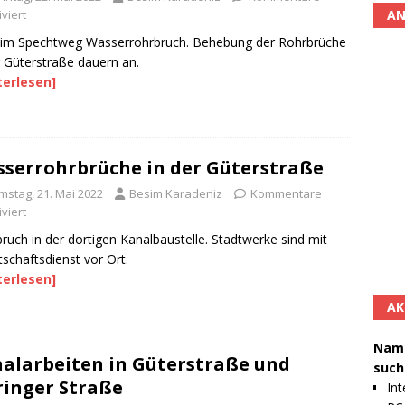
AN
viert
 im Spechtweg Wasserrohrbruch. Behebung der Rohrbrüche
r Güterstraße dauern an.
terlesen]
serrohrbrüche in der Güterstraße
mstag, 21. Mai 2022
Besim Karadeniz
Kommentare
viert
ruch in der dortigen Kanalbaustelle. Stadtwerke sind mit
tschaftsdienst vor Ort.
terlesen]
AK
Namh
alarbeiten in Güterstraße und
such
ringer Straße
Int