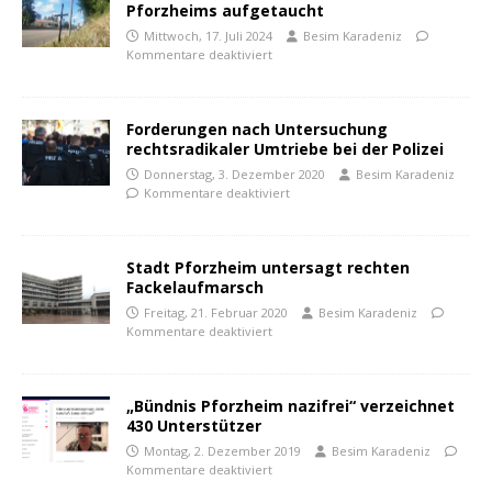
Pforzheims aufgetaucht
Mittwoch, 17. Juli 2024
Besim Karadeniz
Kommentare deaktiviert
Forderungen nach Untersuchung
rechtsradikaler Umtriebe bei der Polizei
Donnerstag, 3. Dezember 2020
Besim Karadeniz
Kommentare deaktiviert
Stadt Pforzheim untersagt rechten
Fackelaufmarsch
Freitag, 21. Februar 2020
Besim Karadeniz
Kommentare deaktiviert
„Bündnis Pforzheim nazifrei“ verzeichnet
430 Unterstützer
Montag, 2. Dezember 2019
Besim Karadeniz
Kommentare deaktiviert