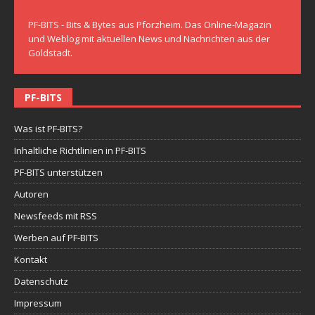
PF-BITS - Bits & Bytes aus Pforzheim. Das Online-Magazin
und Weblog mit aktuellen News und Nachrichten aus der
Goldstadt.
PF-BITS
Was ist PF-BITS?
Inhaltliche Richtlinien in PF-BITS
PF-BITS unterstützen
Autoren
Newsfeeds mit RSS
Werben auf PF-BITS
Kontakt
Datenschutz
Impressum