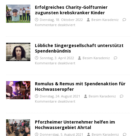
Erfolgreiches Charity-Golfturnier
zugunsten krebskranker Kinder
Dienstag, 18. Oktober 2022
Besim Karadeniz
Kommentare deaktiviert
Löbliche Singergesellschaft unterstützt
Spendenbündnis
Sonntag, 3. April 2022
Besim Karadeniz
Kommentare deaktiviert
Romulus & Remus mit Spendenaktion für
Hochwasseropfer
Dienstag, 24. August 2021
Besim Karadeniz
Kommentare deaktiviert
Pforzheimer Unternehmer helfen im
Hochwassergebiet Ahrtal
Donnerstag, 5. August 2021
Besim Karadeniz