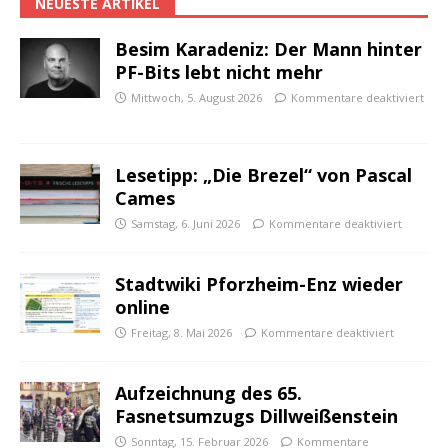
NEUESTE ARTIKEL
Besim Karadeniz: Der Mann hinter
PF-Bits lebt nicht mehr
Mittwoch, 5. August 2026
Kommentare deaktiviert
Lesetipp: „Die Brezel“ von Pascal
Cames
Samstag, 6. Juni 2026
Kommentare deaktiviert
Stadtwiki Pforzheim-Enz wieder
online
Freitag, 8. Mai 2026
Kommentare deaktiviert
Aufzeichnung des 65.
Fasnetsumzugs Dillweißenstein
Sonntag, 15. Februar 2026
Kommentare