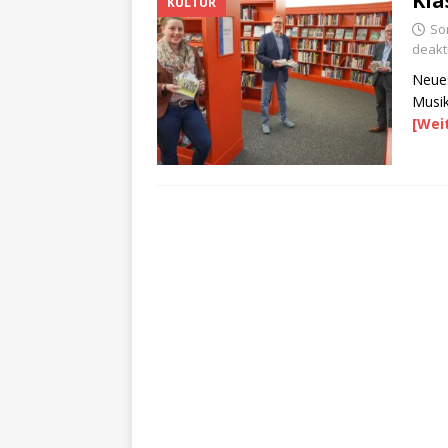
Kla
KULTUR
So
deakti
Neue
Musik
[Wei