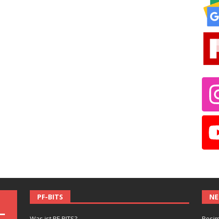
PF-BITS
NE
Was ist PF-BITS?
Besim