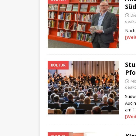
Süd
Die
deakti
Nachf
[Wei
Stu
KULTUR
Pfo
Mit
deakti
Südw
Audim
am 11
[Wei