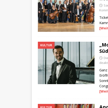
Sa
Komme
Ticke
Kamme
[Wei
„Mo
KULTUR
Sü
Di
deakti
Ganz
Eröf
Sonnt
Cong
[Wei
And
KULTUR