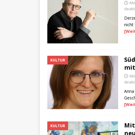
Mon
deakti
Derze
nicht
[Wei
Süd
KULTUR
mit
Mo
deakti
Anna 
Gesch
[Wei
Mit
KULTUR
neu