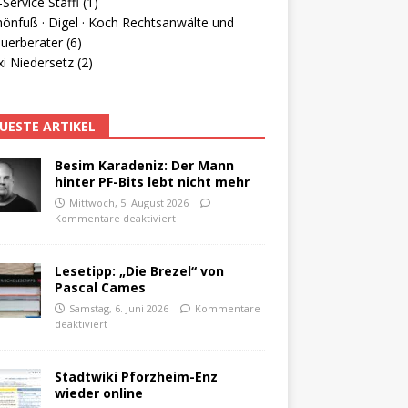
Service Staffl (1)
hönfuß · Digel · Koch Rechtsanwälte und
uerberater (6)
i Niedersetz (2)
UESTE ARTIKEL
Besim Karadeniz: Der Mann
hinter PF-Bits lebt nicht mehr
Mittwoch, 5. August 2026
Kommentare deaktiviert
Lesetipp: „Die Brezel“ von
Pascal Cames
Samstag, 6. Juni 2026
Kommentare
deaktiviert
Stadtwiki Pforzheim-Enz
wieder online