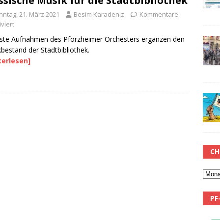
ssische Musik für die Stadtbibliothek
nntag, 21. März 2021
Besim Karadeniz
Kommentare
viert
ste Aufnahmen des Pforzheimer Orchesters ergänzen den
bestand der Stadtbibliothek.
terlesen]
CH
PF