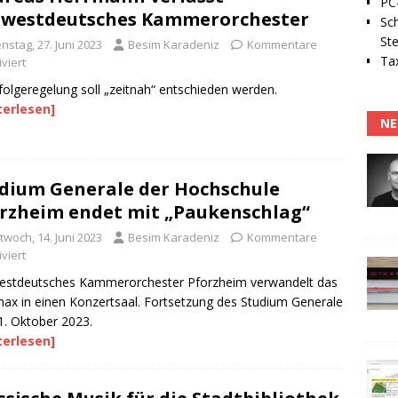
PC-
westdeutsches Kammerorchester
Sc
Ste
nstag, 27. Juni 2023
Besim Karadeniz
Kommentare
Tax
viert
olgeregelung soll „zeitnah“ entschieden werden.
terlesen]
NE
dium Generale der Hochschule
rzheim endet mit „Paukenschlag“
twoch, 14. Juni 2023
Besim Karadeniz
Kommentare
viert
estdeutsches Kammerorchester Pforzheim verwandelt das
ax in einen Konzertsaal. Fortsetzung des Studium Generale
. Oktober 2023.
terlesen]