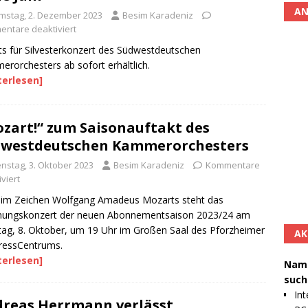
AN
mstag, 2. Dezember 2023
Besim Karadeniz
ntare deaktiviert
ts für Silvesterkonzert des Südwestdeutschen
rorchesters ab sofort erhältlich.
terlesen]
zart!“ zum Saisonauftakt des
dwestdeutschen Kammerorchesters
enstag, 3. Oktober 2023
Besim Karadeniz
Kommentare
viert
 im Zeichen Wolfgang Amadeus Mozarts steht das
fnungskonzert der neuen Abonnementsaison 2023/24 am
ag, 8. Oktober, um 19 Uhr im Großen Saal des Pforzheimer
AK
ressCentrums.
terlesen]
Namh
such
Int
reas Herrmann verlässt