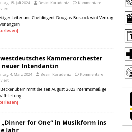
tag, 15. Juli 2024
Besim Karadeniz
Kommentare
viert
itiger Leiter und Chefdirigent Douglas Bostock wird Vertrag
 verlängern.
terlesen]
westdeutsches Kammerorchester
 neuer Intendantin
ntag, 4. März 2024
Besim Karadeniz
Kommentare
viert
Becker übernimmt die seit August 2023 interimsmäßige
äftsleitung.
terlesen]
 „Dinner for One“ in Musikform ins
e Jahr