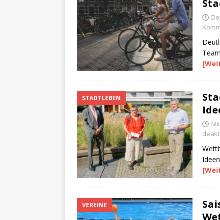
Sta
Do
Komme
Deutl
Team 
[Wei
Sta
STADTLEBEN
Ide
Mi
deakti
Wettb
Ideen
[Wei
Sai
VEREINE
We