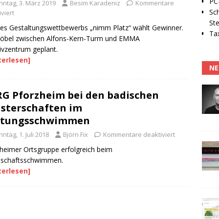
PC-
nntag, 3. März 2019
Besim Karadeniz
Kommentare
Sc
viert
Ste
des Gestaltungswettbewerbs „nimm Platz“ wählt Gewinner.
Tax
möbel zwischen Alfons-Kern-Turm und EMMA
ivzentrum geplant.
terlesen]
NE
G Pforzheim bei den badischen
sterschaften im
ttungsschwimmen
ntag, 1. Juli 2018
Björn Fix
Kommentare deaktiviert
heimer Ortsgruppe erfolgreich beim
schaftsschwimmen.
terlesen]