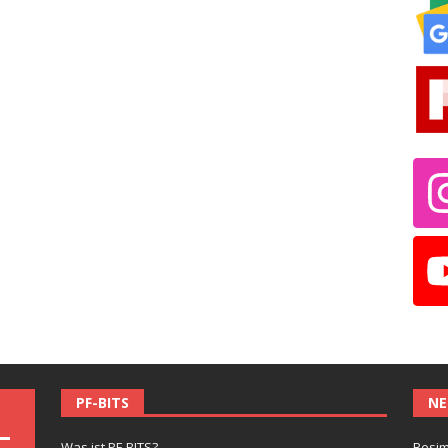
PF-BITS
NE
Was ist PF-BITS?
Besim