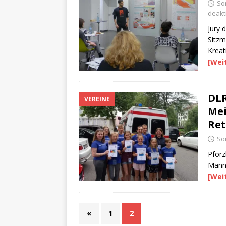
So
deakti
Jury 
Sitz
Kreat
[Wei
DLR
VEREINE
Mei
Re
Son
Pforz
Mann
[Wei
«
1
2