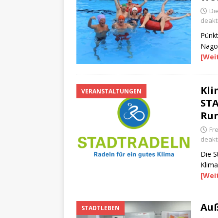
Di
deakti
Pünkt
Nagol
[Wei
Kl
VERANSTALTUNGEN
STA
Ru
Fre
deakti
Die S
Klima
[Wei
Auß
STADTLEBEN