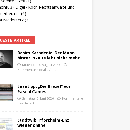
Service Staffl (1)
hönfuß · Digel · Koch Rechtsanwälte und
uerberater (6)
i Niedersetz (2)
UESTE ARTIKEL
Besim Karadeniz: Der Mann
hinter PF-Bits lebt nicht mehr
Mittwoch, 5. August 2026
Kommentare deaktiviert
Lesetipp: „Die Brezel“ von
Pascal Cames
Samstag, 6. Juni 2026
Kommentare
deaktiviert
Stadtwiki Pforzheim-Enz
wieder online