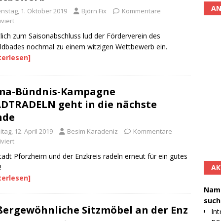
AN
enstag, 1. Oktober 2019
Björn Fix
Kommentare
viert
lich zum Saisonabschluss lud der Förderverein des
dbades nochmal zu einem witzigen Wettbewerb ein.
terlesen]
ima-Bündnis-Kampagne
DTRADELN geht in die nächste
nde
itag, 12. April 2019
Besim Karadeniz
Kommentare
viert
tadt Pforzheim und der Enzkreis radeln erneut für ein gutes
!
AK
terlesen]
Namh
such
ergewöhnliche Sitzmöbel an der Enz
Int