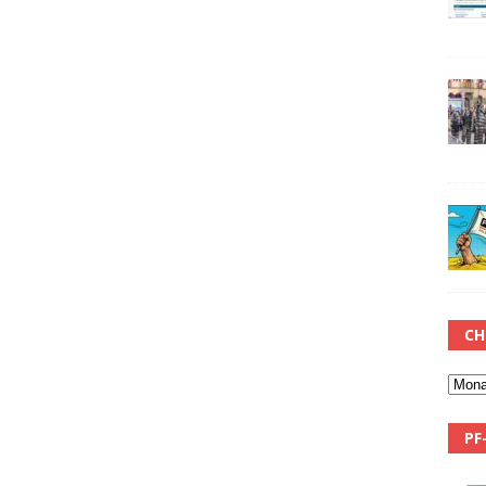
CH
PF