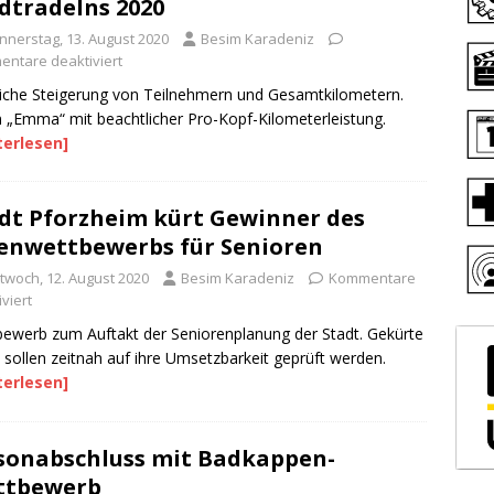
dtradelns 2020
nnerstag, 13. August 2020
Besim Karadeniz
ntare deaktiviert
iche Steigerung von Teilnehmern und Gesamtkilometern.
„Emma“ mit beachtlicher Pro-Kopf-Kilometerleistung.
terlesen]
dt Pforzheim kürt Gewinner des
enwettbewerbs für Senioren
ttwoch, 12. August 2020
Besim Karadeniz
Kommentare
viert
ewerb zum Auftakt der Seniorenplanung der Stadt. Gekürte
 sollen zeitnah auf ihre Umsetzbarkeit geprüft werden.
terlesen]
sonabschluss mit Badkappen-
ttbewerb