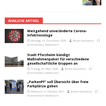
ÄHNLICHE ARTIKEL
Weitgehend unveränderte Corona-
Infektionslage
Montag, 14. Dezember 2020
Besim Karadeniz
Kommentare deaktiviert
Stadt Pforzheim kündigt
Maßnahmenpaket für verschiedene
gesellschaftliche Gruppen an
Freitag, 20. März 2020
Besim Karadeniz
Kommentare deaktiviert
„ParkenPF“ soll Übersicht über freie
Parkplätze geben
Mittwoch, 6. Oktober 2021
Besim Karadeniz
Kommentare deaktiviert