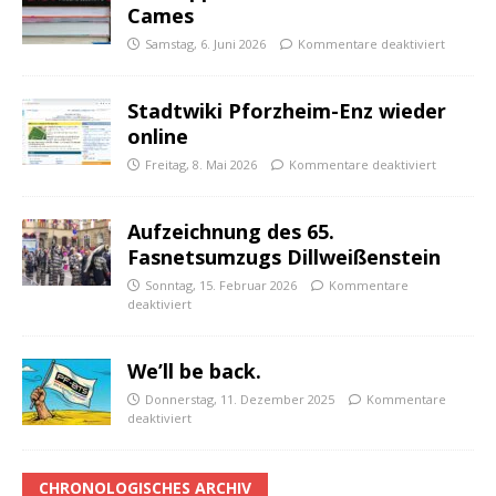
Cames
Samstag, 6. Juni 2026
Kommentare deaktiviert
Stadtwiki Pforzheim-Enz wieder
online
Freitag, 8. Mai 2026
Kommentare deaktiviert
Aufzeichnung des 65.
Fasnetsumzugs Dillweißenstein
Sonntag, 15. Februar 2026
Kommentare
deaktiviert
We’ll be back.
Donnerstag, 11. Dezember 2025
Kommentare
deaktiviert
CHRONOLOGISCHES ARCHIV