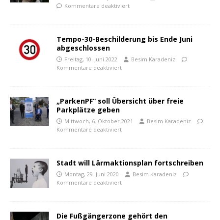
Kommentare deaktiviert
Tempo-30-Beschilderung bis Ende Juni
abgeschlossen
Freitag, 10. Juni 2022
Besim Karadeniz
Kommentare deaktiviert
„ParkenPF“ soll Übersicht über freie
Parkplätze geben
Mittwoch, 6. Oktober 2021
Besim Karadeniz
Kommentare deaktiviert
Stadt will Lärmaktionsplan fortschreiben
Montag, 29. Juni 2020
Besim Karadeniz
Kommentare deaktiviert
Die Fußgängerzone gehört den