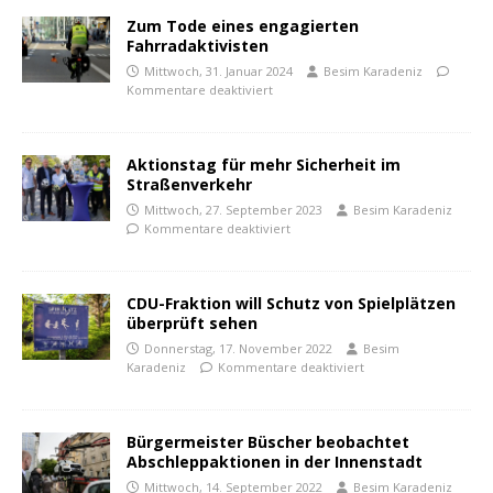
Zum Tode eines engagierten
Fahrradaktivisten
Mittwoch, 31. Januar 2024
Besim Karadeniz
Kommentare deaktiviert
Aktionstag für mehr Sicherheit im
Straßenverkehr
Mittwoch, 27. September 2023
Besim Karadeniz
Kommentare deaktiviert
CDU-Fraktion will Schutz von Spielplätzen
überprüft sehen
Donnerstag, 17. November 2022
Besim
Karadeniz
Kommentare deaktiviert
Bürgermeister Büscher beobachtet
Abschleppaktionen in der Innenstadt
Mittwoch, 14. September 2022
Besim Karadeniz