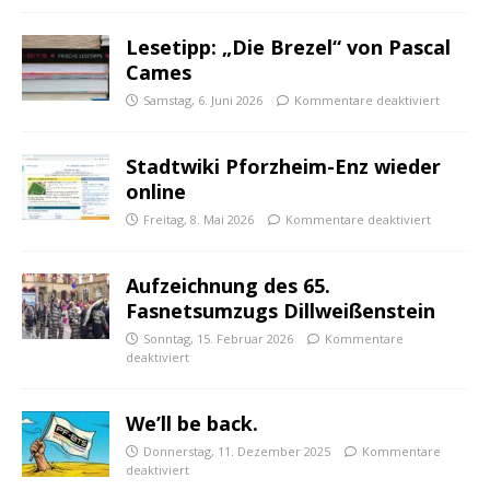
Lesetipp: „Die Brezel“ von Pascal
Cames
Samstag, 6. Juni 2026
Kommentare deaktiviert
Stadtwiki Pforzheim-Enz wieder
online
Freitag, 8. Mai 2026
Kommentare deaktiviert
Aufzeichnung des 65.
Fasnetsumzugs Dillweißenstein
Sonntag, 15. Februar 2026
Kommentare
deaktiviert
We’ll be back.
Donnerstag, 11. Dezember 2025
Kommentare
deaktiviert