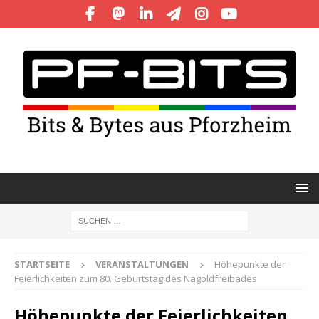
STARTSEITE
VERANSTALTUNGEN
Höhepunkte der
Feierlichkeiten zum 80. Geburtstag des Nagoldfreibades
Höhepunkte der Feierlichkeiten