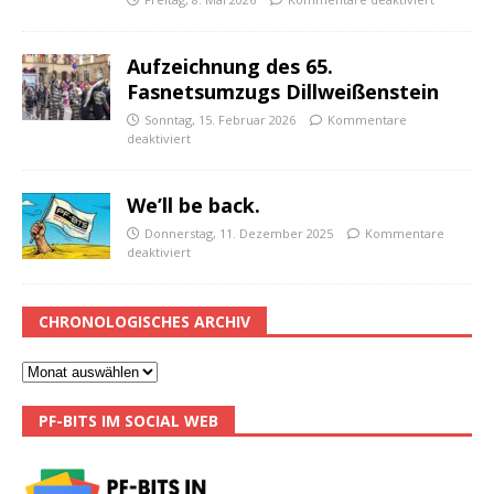
Aufzeichnung des 65.
Fasnetsumzugs Dillweißenstein
Sonntag, 15. Februar 2026
Kommentare
deaktiviert
We’ll be back.
Donnerstag, 11. Dezember 2025
Kommentare
deaktiviert
CHRONOLOGISCHES ARCHIV
PF-BITS IM SOCIAL WEB