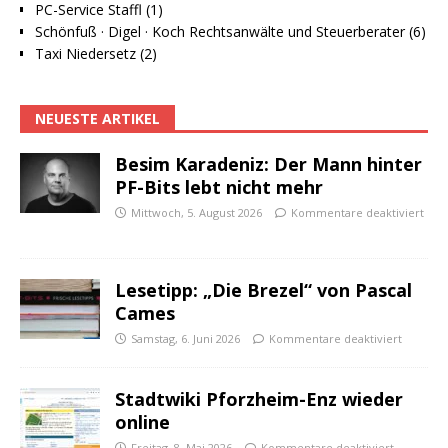
PC-Service Staffl (1)
Schönfuß · Digel · Koch Rechtsanwälte und Steuerberater (6)
Taxi Niedersetz (2)
NEUESTE ARTIKEL
Besim Karadeniz: Der Mann hinter
PF-Bits lebt nicht mehr
Mittwoch, 5. August 2026
Kommentare deaktiviert
Lesetipp: „Die Brezel“ von Pascal
Cames
Samstag, 6. Juni 2026
Kommentare deaktiviert
Stadtwiki Pforzheim-Enz wieder
online
Freitag, 8. Mai 2026
Kommentare deaktiviert