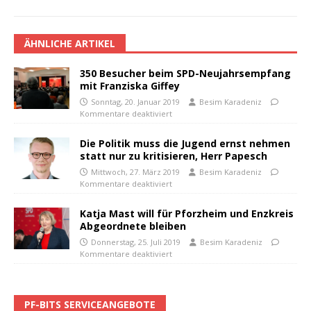
ÄHNLICHE ARTIKEL
350 Besucher beim SPD-Neujahrsempfang
mit Franziska Giffey
Sonntag, 20. Januar 2019
Besim Karadeniz
Kommentare deaktiviert
Die Politik muss die Jugend ernst nehmen
statt nur zu kritisieren, Herr Papesch
Mittwoch, 27. März 2019
Besim Karadeniz
Kommentare deaktiviert
Katja Mast will für Pforzheim und Enzkreis
Abgeordnete bleiben
Donnerstag, 25. Juli 2019
Besim Karadeniz
Kommentare deaktiviert
PF-BITS SERVICEANGEBOTE