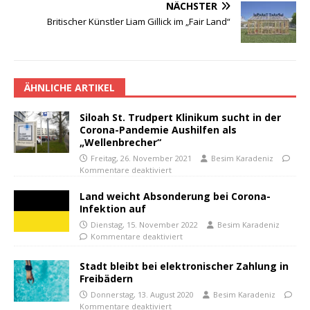
NÄCHSTER
Britischer Künstler Liam Gillick im „Fair Land“
ÄHNLICHE ARTIKEL
Siloah St. Trudpert Klinikum sucht in der
Corona-Pandemie Aushilfen als
„Wellenbrecher“
Freitag, 26. November 2021
Besim Karadeniz
Kommentare deaktiviert
Land weicht Absonderung bei Corona-
Infektion auf
Dienstag, 15. November 2022
Besim Karadeniz
Kommentare deaktiviert
Stadt bleibt bei elektronischer Zahlung in
Freibädern
Donnerstag, 13. August 2020
Besim Karadeniz
Kommentare deaktiviert