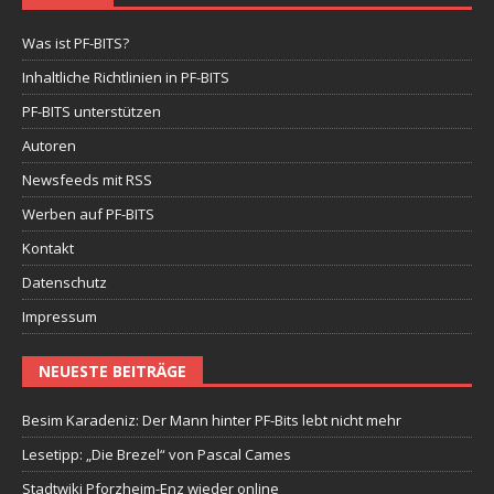
Was ist PF-BITS?
Inhaltliche Richtlinien in PF-BITS
PF-BITS unterstützen
Autoren
Newsfeeds mit RSS
Werben auf PF-BITS
Kontakt
Datenschutz
Impressum
NEUESTE BEITRÄGE
Besim Karadeniz: Der Mann hinter PF-Bits lebt nicht mehr
Lesetipp: „Die Brezel“ von Pascal Cames
Stadtwiki Pforzheim-Enz wieder online