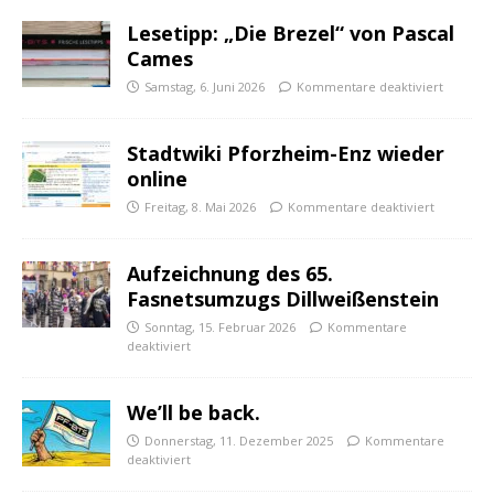
Lesetipp: „Die Brezel“ von Pascal
Cames
Samstag, 6. Juni 2026
Kommentare deaktiviert
Stadtwiki Pforzheim-Enz wieder
online
Freitag, 8. Mai 2026
Kommentare deaktiviert
Aufzeichnung des 65.
Fasnetsumzugs Dillweißenstein
Sonntag, 15. Februar 2026
Kommentare
deaktiviert
We’ll be back.
Donnerstag, 11. Dezember 2025
Kommentare
deaktiviert