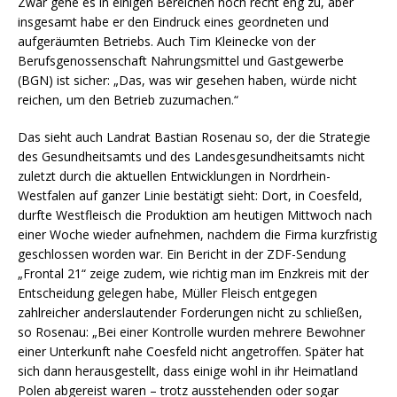
Zwar gehe es in einigen Bereichen noch recht eng zu, aber
insgesamt habe er den Eindruck eines geordneten und
aufgeräumten Betriebs. Auch Tim Kleinecke von der
Berufsgenossenschaft Nahrungsmittel und Gastgewerbe
(BGN) ist sicher: „Das, was wir gesehen haben, würde nicht
reichen, um den Betrieb zuzumachen.“
Das sieht auch Landrat Bastian Rosenau so, der die Strategie
des Gesundheitsamts und des Landesgesundheitsamts nicht
zuletzt durch die aktuellen Entwicklungen in Nordrhein-
Westfalen auf ganzer Linie bestätigt sieht: Dort, in Coesfeld,
durfte Westfleisch die Produktion am heutigen Mittwoch nach
einer Woche wieder aufnehmen, nachdem die Firma kurzfristig
geschlossen worden war. Ein Bericht in der ZDF-Sendung
„Frontal 21“ zeige zudem, wie richtig man im Enzkreis mit der
Entscheidung gelegen habe, Müller Fleisch entgegen
zahlreicher anderslautender Forderungen nicht zu schließen,
so Rosenau: „Bei einer Kontrolle wurden mehrere Bewohner
einer Unterkunft nahe Coesfeld nicht angetroffen. Später hat
sich dann herausgestellt, dass einige wohl in ihr Heimatland
Polen abgereist waren – trotz ausstehenden oder sogar