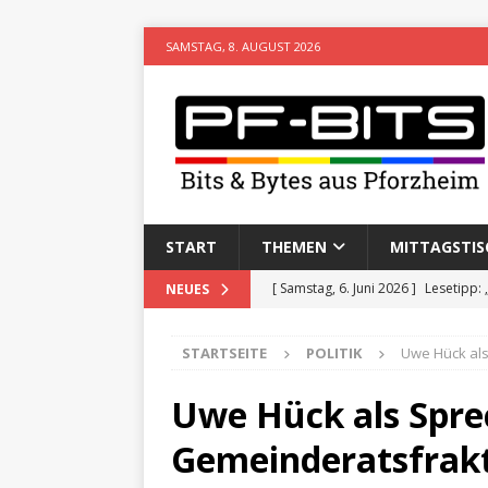
SAMSTAG, 8. AUGUST 2026
START
THEMEN
MITTAGSTIS
[ Samstag, 6. Juni 2026 ]
Lesetipp:
NEUES
[ Freitag, 8. Mai 2026 ]
Stadtwiki P
STARTSEITE
POLITIK
Uwe Hück als
[ Sonntag, 15. Februar 2026 ]
Aufz
VERANSTALTUNGEN
Uwe Hück als Spre
[ Donnerstag, 11. Dezember 2025 
Gemeinderatsfrakt
[ Mittwoch, 5. August 2026 ]
Besim 