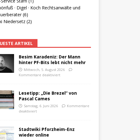
Service Staffl (1)
hönfuß · Digel · Koch Rechtsanwälte und
uerberater (6)
i Niedersetz (2)
UESTE ARTIKEL
Besim Karadeniz: Der Mann
hinter PF-Bits lebt nicht mehr
Mittwoch, 5. August 2026
Kommentare deaktiviert
Lesetipp: „Die Brezel“ von
Pascal Cames
Samstag, 6. Juni 2026
Kommentare
deaktiviert
Stadtwiki Pforzheim-Enz
wieder online