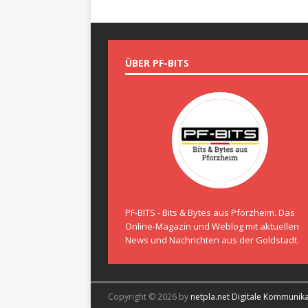
ÜBER PF-BITS
PF-BITS - Bits & Bytes aus Pforzheim. Das
Online-Magazin und Weblog mit aktuellen
News und Nachrichten aus der Goldstadt.
Copyright © 2026 by
netpla.net Digitale Kommunik