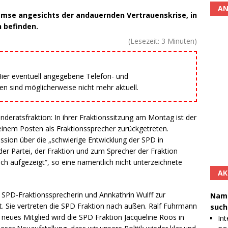
AN
mse angesichts der andauernden Vertrauenskrise, in
n befinden.
(Lesezeit:
3
Minuten)
 Hier eventuell angegebene Telefon- und
 sind möglicherweise nicht mehr aktuell.
eratsfraktion: In ihrer Fraktionssitzung am Montag ist der
inem Posten als Fraktionssprecher zurückgetreten.
ssion über die „schwierige Entwicklung der SPD in
der Partei, der Fraktion und zum Sprecher der Fraktion
ich aufgezeigt“, so eine namentlich nicht unterzeichnete
AK
 SPD-Fraktionssprecherin und Annkathrin Wulff zur
Namh
t. Sie vertreten die SPD Fraktion nach außen. Ralf Fuhrmann
such
s neues Mitglied wird die SPD Fraktion Jacqueline Roos in
Int