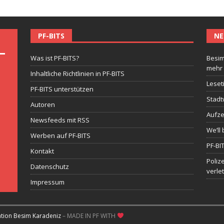
PF-BITS
NE
Was ist PF-BITS?
Besim
mehr
Inhaltliche Richtlinien in PF-BITS
Leset
PF-BITS unterstützen
Stadt
Autoren
Aufze
Newsfeeds mit RSS
We’ll 
Werben auf PF-BITS
PF-BI
Kontakt
Poliz
Datenschutz
verle
Impressum
ation Besim Karadeniz
– MADE IN PF WITH