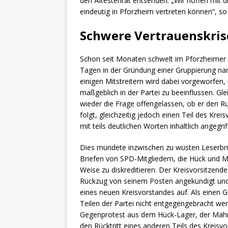
den Ältestenrat entsenden. „Wir hoffen mit di
eindeutig in Pforzheim vertreten können“, so
Schwere Vertrauenskris
Schon seit Monaten schwelt im Pforzheimer S
Tagen in der Gründung einer Gruppierung na
einigen Mitstreitern wird dabei vorgeworfen,
maßgeblich in der Partei zu beeinflussen. G
wieder die Frage offengelassen, ob er den 
folgt, gleichzeitig jedoch einen Teil des Kr
mit teils deutlichen Worten inhaltlich angegrif
Dies mündete inzwischen zu wüsten Leserbr
Briefen von SPD-Mitgliedern, die Hück und Mi
Weise zu diskreditieren. Der Kreisvorsitzend
Rückzug von seinem Posten angekündigt und
eines neuen Kreisvorstandes auf. Als einen 
Teilen der Partei nicht entgegengebracht werd
Gegenprotest aus dem Hück-Lager, der Mährl
den Rücktritt eines anderen Teils des Kreis