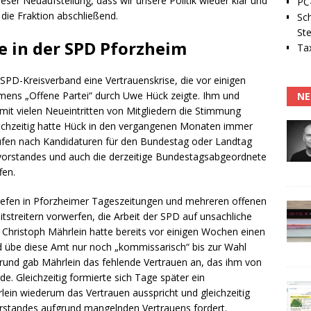
eser Neuaufstellung, dass wir unsere Politik wieder klar und
PC-
 die Fraktion abschließend.
Sc
Ste
e in der SPD Pforzheim
Tax
PD-Kreisverband eine Vertrauenskrise, die vor einigen
mens „Offene Partei“ durch Uwe Hück zeigte. Ihm und
NE
 mit vielen Neueintritten von Mitgliedern die Stimmung
leichzeitig hatte Hück in den vergangenen Monaten immer
Rufen nach Kandidaturen für den Bundestag oder Landtag
eisvorstandes und auch die derzeitige Bundestagsabgeordnete
fen.
iefen in Pforzheimer Tageszeitungen und mehreren offenen
tstreitern vorwerfen, die Arbeit der SPD auf unsachliche
e Christoph Mährlein hatte bereits vor einigen Wochen einen
 übe diese Amt nur noch „kommissarisch“ bis zur Wahl
Grund gab Mährlein das fehlende Vertrauen an, das ihm von
e. Gleichzeitig formierte sich Tage später ein
ein wiederum das Vertrauen ausspricht und gleichzeitig
vorstandes aufgrund mangelnden Vertrauens fordert.