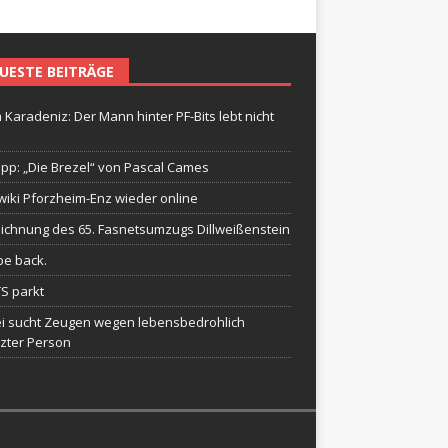
UESTE BEITRÄGE
 Karadeniz: Der Mann hinter PF-Bits lebt nicht
ipp: „Die Brezel“ von Pascal Cames
wiki Pforzheim-Enz wieder online
ichnung des 65. Fasnetsumzugs Dillweißenstein
be back.
TS parkt
ei sucht Zeugen wegen lebensbedrohlich
tzter Person