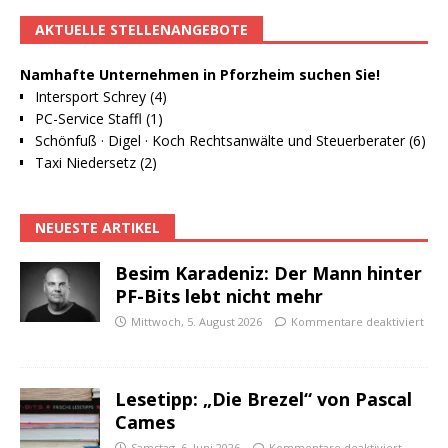
AKTUELLE STELLENANGEBOTE
Namhafte Unternehmen in Pforzheim suchen Sie!
Intersport Schrey (4)
PC-Service Staffl (1)
Schönfuß · Digel · Koch Rechtsanwälte und Steuerberater (6)
Taxi Niedersetz (2)
NEUESTE ARTIKEL
Besim Karadeniz: Der Mann hinter
PF-Bits lebt nicht mehr
Mittwoch, 5. August 2026
Kommentare deaktiviert
Lesetipp: „Die Brezel“ von Pascal
Cames
Samstag, 6. Juni 2026
Kommentare deaktiviert