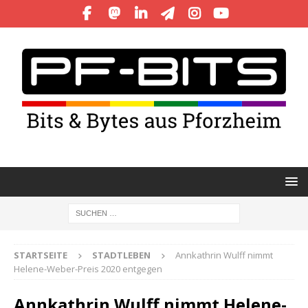
STARTSEITE
STADTLEBEN
Annkathrin Wulff nimmt
Helene-Weber-Preis 2020 entgegen
Annkathrin Wulff nimmt Helene-