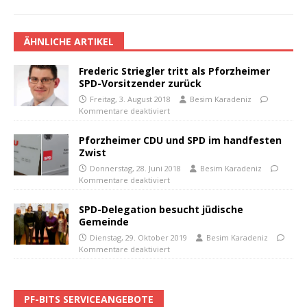
ÄHNLICHE ARTIKEL
Frederic Striegler tritt als Pforzheimer
SPD-Vorsitzender zurück
Freitag, 3. August 2018
Besim Karadeniz
Kommentare deaktiviert
Pforzheimer CDU und SPD im handfesten
Zwist
Donnerstag, 28. Juni 2018
Besim Karadeniz
Kommentare deaktiviert
SPD-Delegation besucht jüdische
Gemeinde
Dienstag, 29. Oktober 2019
Besim Karadeniz
Kommentare deaktiviert
PF-BITS SERVICEANGEBOTE