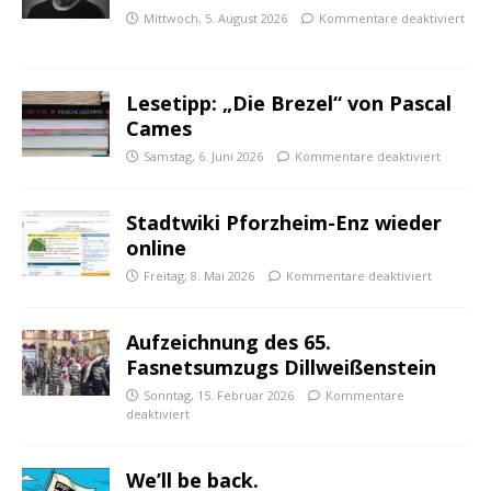
Mittwoch, 5. August 2026
Kommentare deaktiviert
Lesetipp: „Die Brezel“ von Pascal
Cames
Samstag, 6. Juni 2026
Kommentare deaktiviert
Stadtwiki Pforzheim-Enz wieder
online
Freitag, 8. Mai 2026
Kommentare deaktiviert
Aufzeichnung des 65.
Fasnetsumzugs Dillweißenstein
Sonntag, 15. Februar 2026
Kommentare
deaktiviert
We’ll be back.