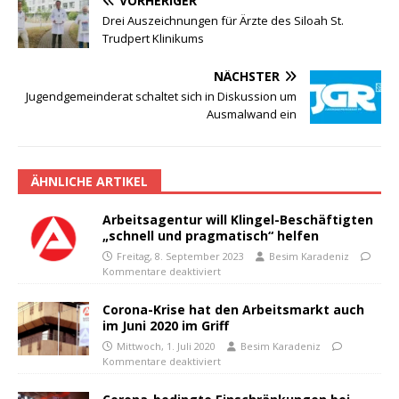
VORHERIGER
Drei Auszeichnungen für Ärzte des Siloah St.
Trudpert Klinikums
NÄCHSTER
Jugendgemeinderat schaltet sich in Diskussion um
Ausmalwand ein
ÄHNLICHE ARTIKEL
Arbeitsagentur will Klingel-Beschäftigten
„schnell und pragmatisch“ helfen
Freitag, 8. September 2023
Besim Karadeniz
Kommentare deaktiviert
Corona-Krise hat den Arbeitsmarkt auch
im Juni 2020 im Griff
Mittwoch, 1. Juli 2020
Besim Karadeniz
Kommentare deaktiviert