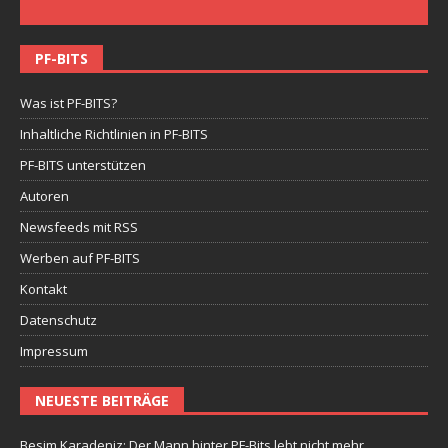
PF-BITS
Was ist PF-BITS?
Inhaltliche Richtlinien in PF-BITS
PF-BITS unterstützen
Autoren
Newsfeeds mit RSS
Werben auf PF-BITS
Kontakt
Datenschutz
Impressum
NEUESTE BEITRÄGE
Besim Karadeniz: Der Mann hinter PF-Bits lebt nicht mehr