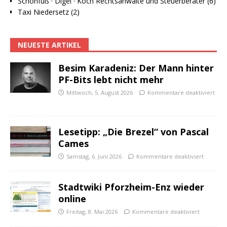
Schönfuß · Digel · Koch Rechtsanwälte und Steuerberater (6)
Taxi Niedersetz (2)
NEUESTE ARTIKEL
Besim Karadeniz: Der Mann hinter
PF-Bits lebt nicht mehr
Mittwoch, 5. August 2026
Kommentare deaktiviert
Lesetipp: „Die Brezel“ von Pascal
Cames
Samstag, 6. Juni 2026
Kommentare deaktiviert
Stadtwiki Pforzheim-Enz wieder
online
Freitag, 8. Mai 2026
Kommentare deaktiviert