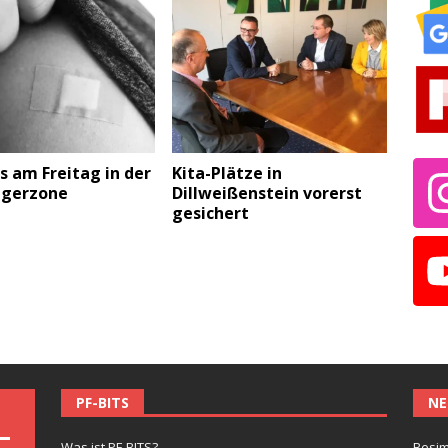
 am Freitag in der
Kita-Plätze in
gerzone
Dillweißenstein vorerst
gesichert
PF-BITS
NE
Was ist PF-BITS?
Besim