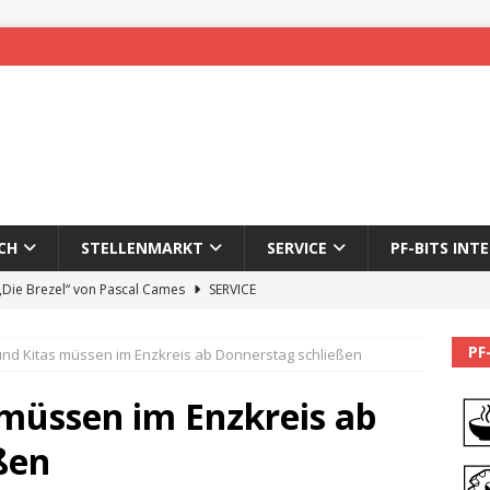
CH
STELLENMARKT
SERVICE
PF-BITS INT
 „Die Brezel“ von Pascal Cames
SERVICE
forzheim-Enz wieder online
STADTLEBEN
PF
und Kitas müssen im Enzkreis ab Donnerstag schließen
eichnung des 65. Fasnetsumzugs Dillweißenstein
 müssen im Enzkreis ab
]
We’ll be back.
PF-BITS INTERN
ßen
Karadeniz: Der Mann hinter PF-Bits lebt nicht mehr
ALLGEMEIN