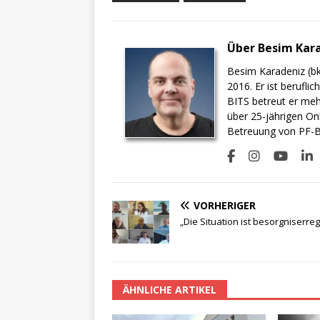
Über Besim Kar
Besim Karadeniz (bk
2016. Er ist berufli
BITS betreut er meh
über 25-jährigen On
Betreuung von PF-BI
VORHERIGER
„Die Situation ist besorgniserre
ÄHNLICHE ARTIKEL