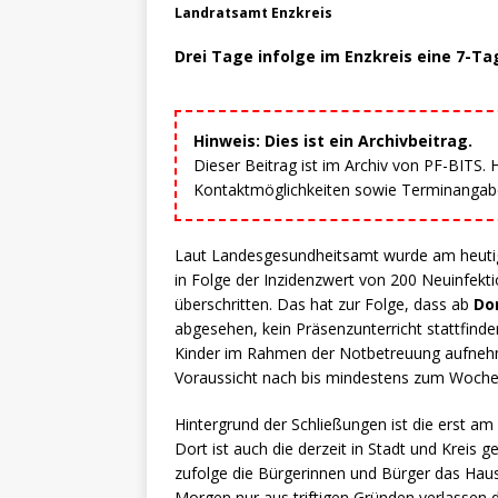
Landratsamt Enzkreis
Drei Tage infolge im Enzkreis eine 7-Ta
Hinweis: Dies ist ein Archivbeitrag.
Dieser Beitrag ist im Archiv von PF-BITS.
Kontaktmöglichkeiten sowie Terminangaben
Laut Landesgesundheitsamt wurde am heutigen
in Folge der Inzidenzwert von 200 Neuinfekt
überschritten. Das hat zur Folge, dass ab
Don
abgesehen, kein Präsenzunterricht stattfinde
Kinder im Rahmen der Notbetreuung aufnehme
Voraussicht nach bis mindestens zum Woche
Hintergrund der Schließungen ist die erst
Dort ist auch die derzeit in Stadt und Kreis
zufolge die Bürgerinnen und Bürger das Hau
Morgen nur aus triftigen Gründen verlassen 