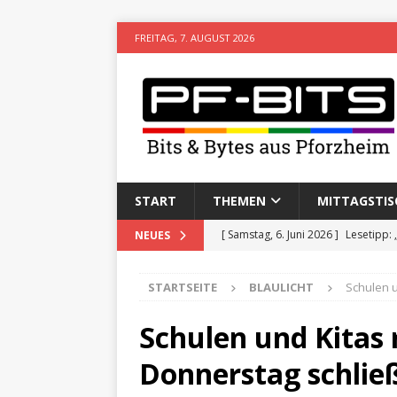
FREITAG, 7. AUGUST 2026
START
THEMEN
MITTAGSTIS
[ Samstag, 6. Juni 2026 ]
Lesetipp:
NEUES
[ Freitag, 8. Mai 2026 ]
Stadtwiki P
STARTSEITE
BLAULICHT
Schulen 
[ Sonntag, 15. Februar 2026 ]
Aufz
VERANSTALTUNGEN
Schulen und Kitas
[ Donnerstag, 11. Dezember 2025 
Donnerstag schlie
[ Mittwoch, 5. August 2026 ]
Besim 