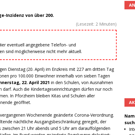
AN
ge-Inzidenz von über 200.
(Lesezeit:
2
Minuten)
 Hier eventuell angegebene Telefon- und
 sind möglicherweise nicht mehr aktuell.
 Dienstag (20. April) im Enzkreis mit 227 am dritten Tag
ionen pro 100.000 Einwohner innerhalb von sieben Tagen
nerstag, 22. April 2021
in den Schulen, von Ausnahmen
n darf. Auch die Kindertageseinrichtungen dürfen nur noch
n. In Pforzheim bleiben Kitas und Schulen aller
AK
nende geöffnet.
 am vergangenen Wochenende geänderte Corona-Verordnung.
Namh
 geltende nächtliche Ausgangsbeschränkung geregelt, der
such
s zwischen 21 Uhr abends und 5 Uhr am darauffolgenden
Int
dürfen. Im Bund werden geänderte Regelungen diskutiert;