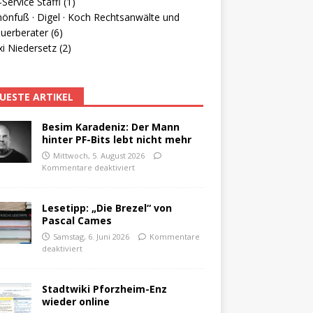
Service Staffl (1)
hönfuß · Digel · Koch Rechtsanwälte und
uerberater (6)
i Niedersetz (2)
UESTE ARTIKEL
Besim Karadeniz: Der Mann
hinter PF-Bits lebt nicht mehr
Mittwoch, 5. August 2026
Kommentare deaktiviert
Lesetipp: „Die Brezel“ von
Pascal Cames
Samstag, 6. Juni 2026
Kommentare
deaktiviert
Stadtwiki Pforzheim-Enz
wieder online