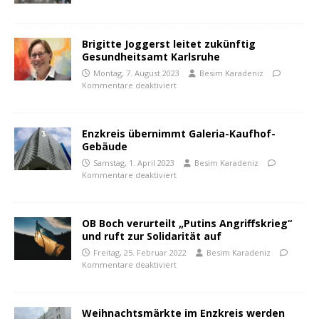
Brigitte Joggerst leitet zukünftig
Gesundheitsamt Karlsruhe
Montag, 7. August 2023
Besim Karadeniz
Kommentare deaktiviert
Enzkreis übernimmt Galeria-Kaufhof-
Gebäude
Samstag, 1. April 2023
Besim Karadeniz
Kommentare deaktiviert
OB Boch verurteilt „Putins Angriffskrieg“
und ruft zur Solidarität auf
Freitag, 25. Februar 2022
Besim Karadeniz
Kommentare deaktiviert
Weihnachtsmärkte im Enzkreis werden