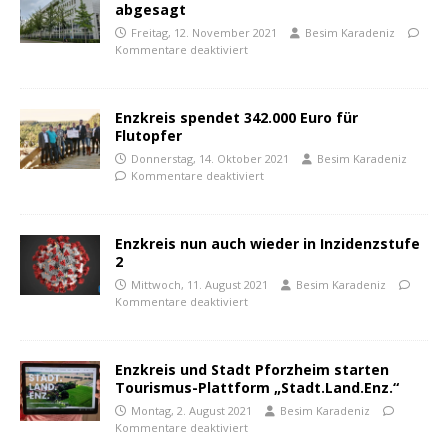
abgesagt
Freitag, 12. November 2021
Besim Karadeniz
Kommentare deaktiviert
Enzkreis spendet 342.000 Euro für
Flutopfer
Donnerstag, 14. Oktober 2021
Besim Karadeniz
Kommentare deaktiviert
Enzkreis nun auch wieder in Inzidenzstufe
2
Mittwoch, 11. August 2021
Besim Karadeniz
Kommentare deaktiviert
Enzkreis und Stadt Pforzheim starten
Tourismus-Plattform „Stadt.Land.Enz.“
Montag, 2. August 2021
Besim Karadeniz
Kommentare deaktiviert