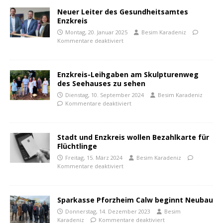
Neuer Leiter des Gesundheitsamtes
Enzkreis
Montag, 20. Januar 2025
Besim Karadeniz
Kommentare deaktiviert
Enzkreis-Leihgaben am Skulpturenweg
des Seehauses zu sehen
Dienstag, 10. September 2024
Besim Karadeniz
Kommentare deaktiviert
Stadt und Enzkreis wollen Bezahlkarte für
Flüchtlinge
Freitag, 15. März 2024
Besim Karadeniz
Kommentare deaktiviert
Sparkasse Pforzheim Calw beginnt Neubau
Donnerstag, 14. Dezember 2023
Besim
Karadeniz
Kommentare deaktiviert