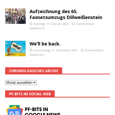
Aufzeichnung des 65.
Fasnetsumzugs Dillweißenstein
Sonntag, 15. Februar 2026
Kommentare
deaktiviert
We’ll be back.
Donnerstag, 11. Dezember 2025
Kommentare
deaktiviert
CHRONOLOGISCHES ARCHIV
PF-BITS IM SOCIAL WEB