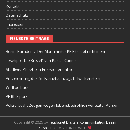
Kontakt
Datenschutz
Impressum
NEUESTE BEITRÄGE
Besim Karadeniz: Der Mann hinter PF-Bits lebt nicht mehr
Lesetipp: „Die Brezel“ von Pascal Cames
Stadtwiki Pforzheim-Enz wieder online
Aufzeichnung des 65. Fasnetsumzugs Dillweißenstein
We’ll be back.
PF-BITS parkt
Polizei sucht Zeugen wegen lebensbedrohlich verletzter Person
Copyright © 2026 by
netpla.net Digitale Kommunikation Besim
Karadeniz
– MADE IN PF WITH