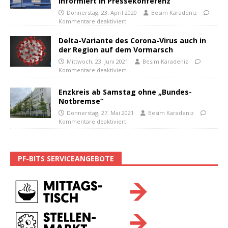
informiert in Pressekonferenz
Donnerstag, 23. April 2020
Besim Karadeniz
Kommentare deaktiviert
Delta-Variante des Corona-Virus auch in
der Region auf dem Vormarsch
Mittwoch, 23. Juni 2021
Besim Karadeniz
Kommentare deaktiviert
Enzkreis ab Samstag ohne „Bundes-
Notbremse“
Donnerstag, 27. Mai 2021
Besim Karadeniz
Kommentare deaktiviert
PF-BITS SERVICEANGEBOTE