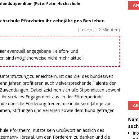
hlandstipendium (Foto: Foto: Hochschule
AN
chschule Pforzheim ihr zehnjähriges Bestehen.
(Lesezeit:
2
Minuten)
 Hier eventuell angegebene Telefon- und
 sind möglicherweise nicht mehr aktuell.
Unterstützung zu erleichtern, ist das Ziel des bundesweit
hn Jahren profitieren auch vielversprechende Talente der
uwendungen. Dabei zeichnen sich alle Stipendiaten sowohl
 ihr soziales Engagement aus. In der Förderperiode
de über die Förderung freuen, die in diesem Jahr je zur
AK
ehmen, Stiftungen und Vereinen sowie dem Bund getragen
Namh
such
chule Pforzheim, nutzte sein Grußwort anlässlich des
Int
tzemann-Hörsaal, um den Förderern zu danken und die