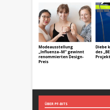
Modeausstellung
Diebe 
„Influenza–M“ gewinnt
des „BE
renommierten Design-
Projekt
Preis
ÜBER PF-BITS