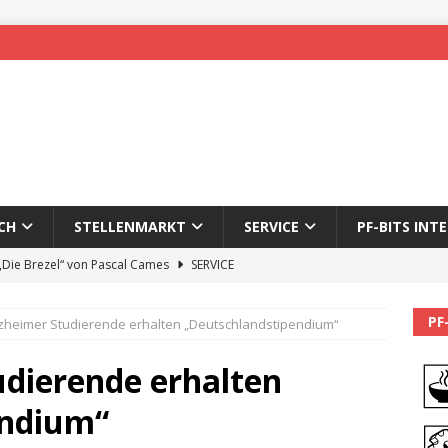
CH
STELLENMARKT
SERVICE
PF-BITS INT
 „Die Brezel“ von Pascal Cames
SERVICE
forzheim-Enz wieder online
STADTLEBEN
PF
zheimer Studierende erhalten „Deutschlandstipendium“
eichnung des 65. Fasnetsumzugs Dillweißenstein
udierende erhalten
]
We’ll be back.
PF-BITS INTERN
endium“
Karadeniz: Der Mann hinter PF-Bits lebt nicht mehr
ALLGEMEIN