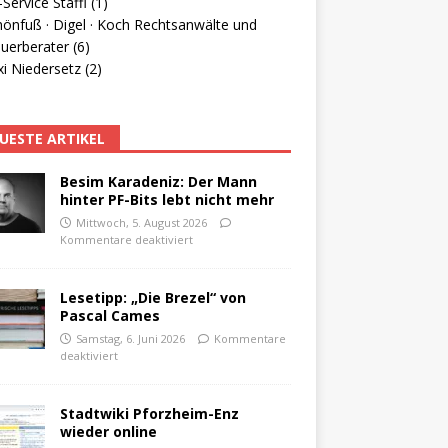
Service Staffl (1)
hönfuß · Digel · Koch Rechtsanwälte und
uerberater (6)
i Niedersetz (2)
UESTE ARTIKEL
Besim Karadeniz: Der Mann
hinter PF-Bits lebt nicht mehr
Mittwoch, 5. August 2026
Kommentare deaktiviert
Lesetipp: „Die Brezel“ von
Pascal Cames
Samstag, 6. Juni 2026
Kommentare
deaktiviert
Stadtwiki Pforzheim-Enz
wieder online