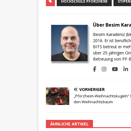
HOCHSCHULE PFORZHEIM
STIPE
Über Besim Kar
Besim Karadeniz (bk
2016. Er ist berufli
BITS betreut er meh
über 25-jährigen On
Betreuung von PF-BI
VORHERIGER
„Pforzheim-Weihnachtskugeln“ 
den Weihnachtsbaum
ÄHNLICHE ARTIKEL