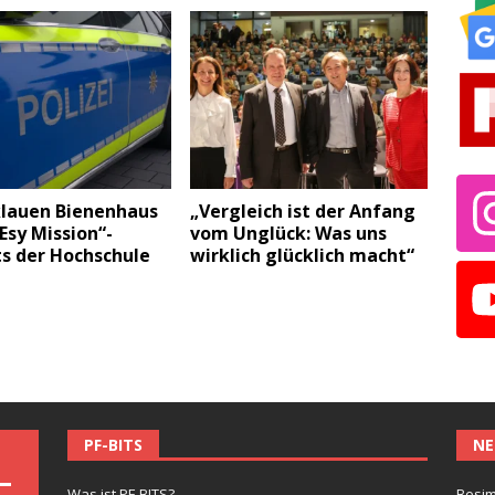
klauen Bienenhaus
„Vergleich ist der Anfang
Esy Mission“-
vom Unglück: Was uns
s der Hochschule
wirklich glücklich macht“
PF-BITS
NE
Was ist PF-BITS?
Besim