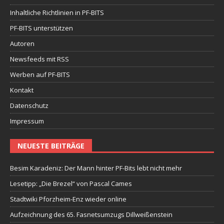
Inhaltliche Richtlinien in PF-BITS
PF-BITS unterstützen
Autoren
Newsfeeds mit RSS
Werben auf PF-BITS
Kontakt
Datenschutz
Impressum
NEUESTE BEITRÄGE
Besim Karadeniz: Der Mann hinter PF-Bits lebt nicht mehr
Lesetipp: „Die Brezel“ von Pascal Cames
Stadtwiki Pforzheim-Enz wieder online
Aufzeichnung des 65. Fasnetsumzugs Dillweißenstein