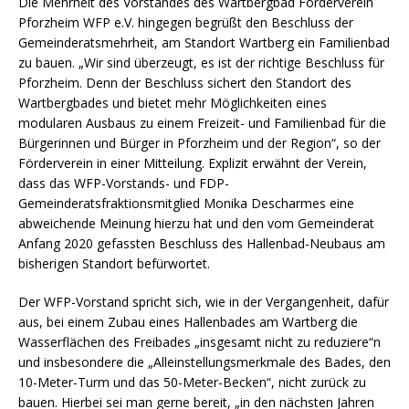
Die Mehrheit des Vorstandes des Wartbergbad Förderverein
Pforzheim WFP e.V. hingegen begrüßt den Beschluss der
Gemeinderatsmehrheit, am Standort Wartberg ein Familienbad
zu bauen. „Wir sind überzeugt, es ist der richtige Beschluss für
Pforzheim. Denn der Beschluss sichert den Standort des
Wartbergbades und bietet mehr Möglichkeiten eines
modularen Ausbaus zu einem Freizeit- und Familienbad für die
Bürgerinnen und Bürger in Pforzheim und der Region“, so der
Förderverein in einer Mitteilung. Explizit erwähnt der Verein,
dass das WFP-Vorstands- und FDP-
Gemeinderatsfraktionsmitglied Monika Descharmes eine
abweichende Meinung hierzu hat und den vom Gemeinderat
Anfang 2020 gefassten Beschluss des Hallenbad-Neubaus am
bisherigen Standort befürwortet.
Der WFP-Vorstand spricht sich, wie in der Vergangenheit, dafür
aus, bei einem Zubau eines Hallenbades am Wartberg die
Wasserflächen des Freibades „insgesamt nicht zu reduziere“n
und insbesondere die „Alleinstellungsmerkmale des Bades, den
10-Meter-Turm und das 50-Meter-Becken“, nicht zurück zu
bauen. Hierbei sei man gerne bereit, „in den nächsten Jahren