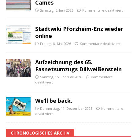
Cames
Samstag, 6. Juni 2026
Kommentare deaktiviert
Stadtwiki Pforzheim-Enz wieder
online
Freitag, 8. Mai 2026
Kommentare deaktiviert
Aufzeichnung des 65.
Fasnetsumzugs Dillweißenstein
Sonntag, 15. Februar 2026
Kommentare
deaktiviert
We’ll be back.
Donnerstag, 11. Dezember 2025
Kommentare
deaktiviert
CHRONOLOGISCHES ARCHIV