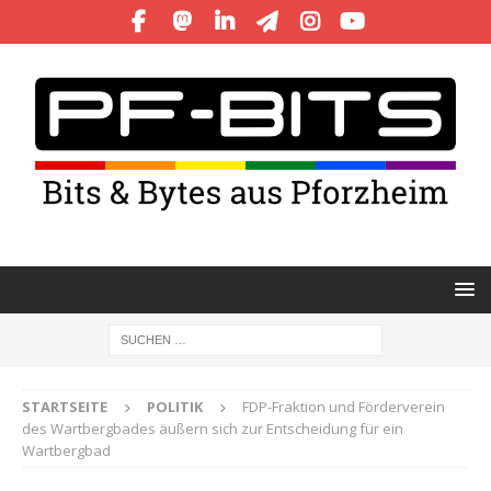
STARTSEITE
POLITIK
FDP-Fraktion und Förderverein
des Wartbergbades äußern sich zur Entscheidung für ein
Wartbergbad