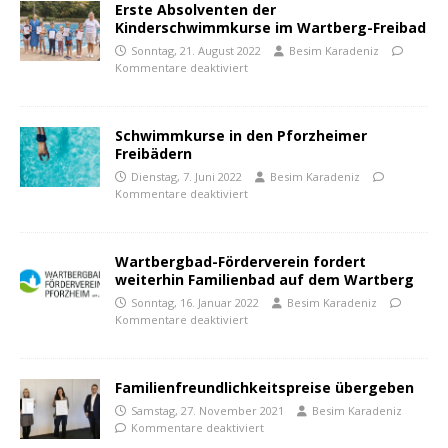
Erste Absolventen der
Kinderschwimmkurse im Wartberg-Freibad
Sonntag, 21. August 2022
Besim Karadeniz
Kommentare deaktiviert
Schwimmkurse in den Pforzheimer
Freibädern
Dienstag, 7. Juni 2022
Besim Karadeniz
Kommentare deaktiviert
Wartbergbad-Förderverein fordert
weiterhin Familienbad auf dem Wartberg
Sonntag, 16. Januar 2022
Besim Karadeniz
Kommentare deaktiviert
Familienfreundlichkeitspreise übergeben
Samstag, 27. November 2021
Besim Karadeniz
Kommentare deaktiviert