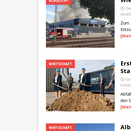
BLAULICHT
Di
deakti
Zum z
Entso
[Wei
Ers
WIRTSCHAFT
Sta
Do
Komme
Abfal
den S
[Wei
Alb
WIRTSCHAFT