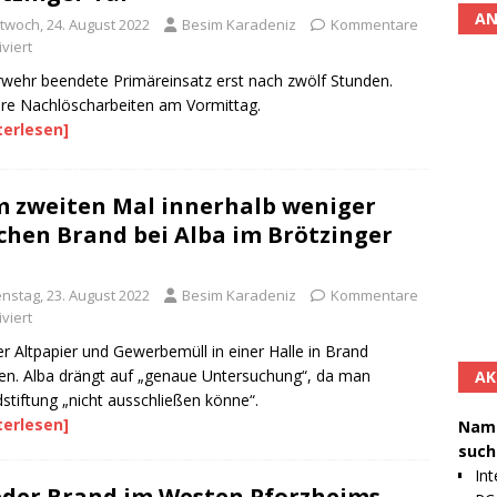
AN
ttwoch, 24. August 2022
Besim Karadeniz
Kommentare
viert
wehr beendete Primäreinsatz erst nach zwölf Stunden.
re Nachlöscharbeiten am Vormittag.
terlesen]
 zweiten Mal innerhalb weniger
hen Brand bei Alba im Brötzinger
enstag, 23. August 2022
Besim Karadeniz
Kommentare
viert
r Altpapier und Gewerbemüll in einer Halle in Brand
en. Alba drängt auf „genaue Untersuchung“, da man
AK
stiftung „nicht ausschließen könne“.
terlesen]
Namh
such
Int
der Brand im Westen Pforzheims