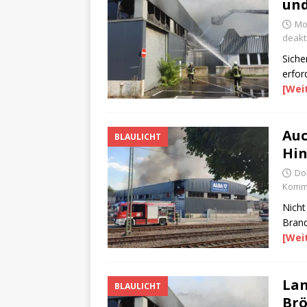
un
Mo
deakti
Siche
erford
[Wei
Auc
BLAULICHT
Hin
Do
Komme
Nicht
Brand
[Wei
Lan
BLAULICHT
Brö