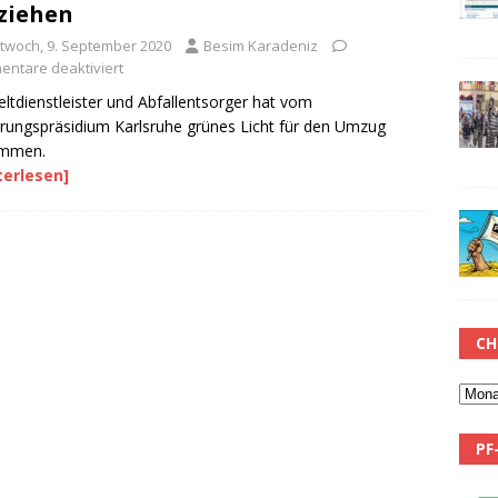
ziehen
ttwoch, 9. September 2020
Besim Karadeniz
ntare deaktiviert
tdienstleister und Abfallentsorger hat vom
rungspräsidium Karlsruhe grünes Licht für den Umzug
mmen.
terlesen]
CH
PF