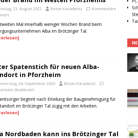
PC-
Sc
enstag, 23. August 2022
Besim Karadeniz
Kommentare
Ste
viert
Tax
weiten Mal innerhalb weniger Wochen Brand beim
rgungsunternehmen Alba im Brötzinger Tal.
terlesen]
NE
ter Spatenstich für neuen Alba-
ndort in Pforzheim
nnerstag, 24. September 2020
Besim Karadeniz
ntare deaktiviert
lentsorger beginnt nach Erteilung der Baugenehmigung für
tandort im Brötzinger Tal zügig mit den Arbeiten.
terlesen]
a Nordbaden kann ins Brötzinger Tal