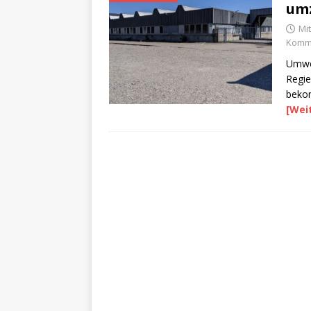
um
Mi
Komme
Umwel
Regie
beko
[Wei