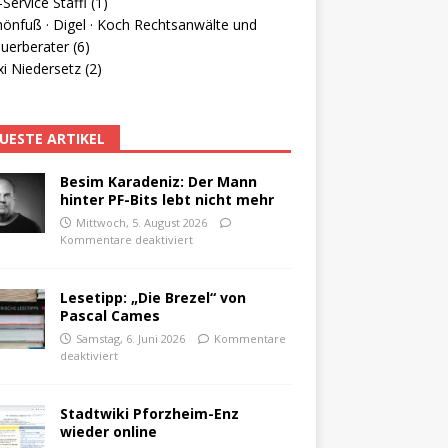
Service Staffl (1)
hönfuß · Digel · Koch Rechtsanwälte und
uerberater (6)
i Niedersetz (2)
UESTE ARTIKEL
Besim Karadeniz: Der Mann
hinter PF-Bits lebt nicht mehr
Mittwoch, 5. August 2026
Kommentare deaktiviert
Lesetipp: „Die Brezel“ von
Pascal Cames
Samstag, 6. Juni 2026
Kommentare
deaktiviert
Stadtwiki Pforzheim-Enz
wieder online