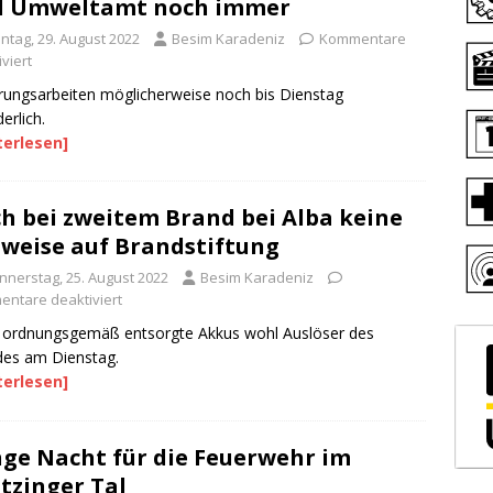
d Umweltamt noch immer
ntag, 29. August 2022
Besim Karadeniz
Kommentare
viert
rungsarbeiten möglicherweise noch bis Dienstag
erlich.
terlesen]
h bei zweitem Brand bei Alba keine
weise auf Brandstiftung
nnerstag, 25. August 2022
Besim Karadeniz
ntare deaktiviert
 ordnungsgemäß entsorgte Akkus wohl Auslöser des
es am Dienstag.
terlesen]
ge Nacht für die Feuerwehr im
tzinger Tal