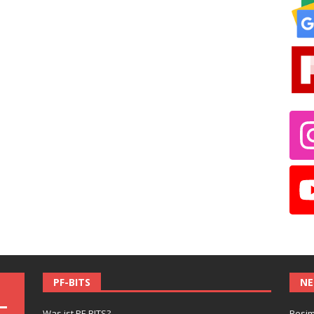
PF-BITS
NE
Was ist PF-BITS?
Besim