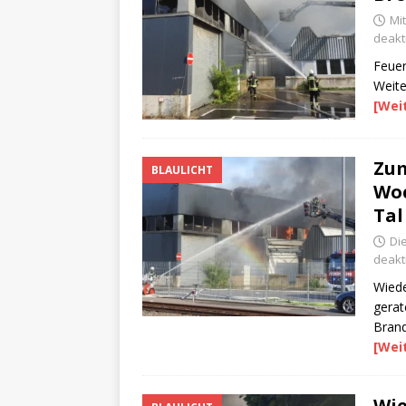
Mi
deakti
Feuer
Weite
[Wei
Zum
BLAULICHT
Woc
Tal
Di
deakti
Wiede
gerat
Brand
[Wei
Wie