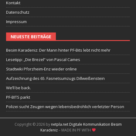
Kontakt
Datenschutz
Impressum
NEUESTE BEITRÄGE
Besim Karadeniz: Der Mann hinter PF-Bits lebt nicht mehr
Lesetipp: „Die Brezel“ von Pascal Cames
Stadtwiki Pforzheim-Enz wieder online
Aufzeichnung des 65. Fasnetsumzugs Dillweißenstein
We’ll be back.
PF-BITS parkt
Polizei sucht Zeugen wegen lebensbedrohlich verletzter Person
Copyright © 2026 by
netpla.net Digitale Kommunikation Besim
Karadeniz
– MADE IN PF WITH