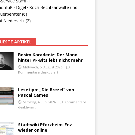
Service Staffl (1)
hönfuß · Digel · Koch Rechtsanwälte und
uerberater (6)
i Niedersetz (2)
UESTE ARTIKEL
Besim Karadeniz: Der Mann
hinter PF-Bits lebt nicht mehr
Mittwoch, 5. August 2026
Kommentare deaktiviert
Lesetipp: „Die Brezel“ von
Pascal Cames
Samstag, 6. Juni 2026
Kommentare
deaktiviert
Stadtwiki Pforzheim-Enz
wieder online