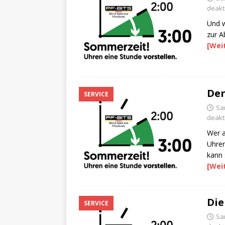
deakti
Und w
zur A
[Wei
Der
SERVICE
Sa
deakti
Wer 
Uhren
kann 
[Wei
Die
SERVICE
Sa