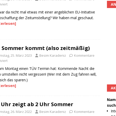
AN
viert
ar da nicht mal etwas mit einer angeblichen EU-Initiative
bschaffung der Zeitumstellung? Wir haben mal geschaut.
terlesen]
 Sommer kommt (also zeitmäßig)
mstag, 25. März 2023
Besim Karadeniz
Kommentare
viert
am Montag einen TÜV-Termin hat: Kommende Nacht die
 umstellen nicht vergessen! (Wer mit dem Zug fahren will,
sich das sparen.)
terlesen]
AK
Namh
 Uhr zeigt ab 2 Uhr Sommer
such
Int
mstag, 26. März 2022
Besim Karadeniz
Kommentare