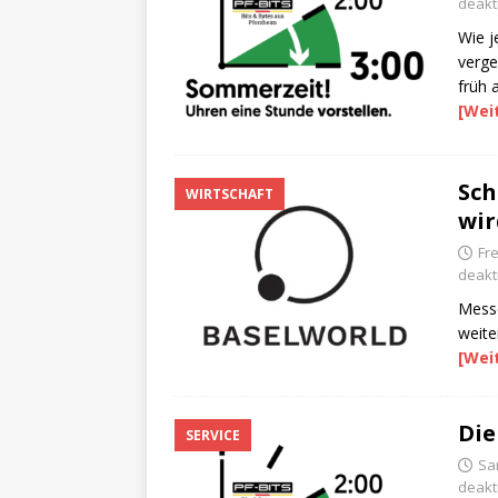
deakti
Wie j
verge
früh 
[Wei
Sch
WIRTSCHAFT
wir
Fr
deakti
Messe
weite
[Wei
Die
SERVICE
Sa
deakti