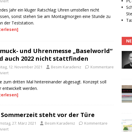
PC-
viert
Sc
edes Jahr ein kluger Ratschlag: Uhren umstellen nicht
Ste
ssen, sonst stehen Sie am Montagmorgen eine Stunde zu
Tax
an der Teststation.
terlesen]
NE
muck- und Uhrenmesse „Baselworld“
d auch 2022 nicht stattfinden
eitag, 12. November 2021
Besim Karadeniz
Kommentare
viert
 zum dritten Mal hintereinander abgesagt. Konzept soll
r entwickelt werden.
terlesen]
 Sommerzeit steht vor der Türe
mstag, 27. März 2021
Besim Karadeniz
Kommentare
viert