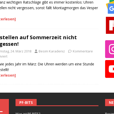
anz wichtigen Ratschläge gibt es immer kostenlos: Uhren
llen nicht vergessen, sonst fällt Montagmorgen das Vesper
terlesen]
tellen auf Sommerzeit nicht
gessen!
mstag, 24. März 2018
Besim Karadeniz
Kommentare
viert
ie jedes Jahr im März: Die Uhren werden um eine Stunde
tellt!
terlesen]
PF-BITS
NE
Was ist PF-BITS?
Besim