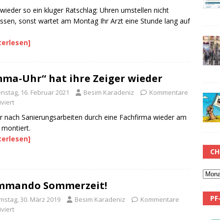
wieder so ein kluger Ratschlag: Uhren umstellen nicht
ssen, sonst wartet am Montag Ihr Arzt eine Stunde lang auf
terlesen]
ma-Uhr“ hat ihre Zeiger wieder
enstag, 16. Februar 2021
Besim Karadeniz
Kommentare
viert
r nach Sanierungsarbeiten durch eine Fachfirma wieder am
montiert.
terlesen]
CH
mmando Sommerzeit!
PF
mstag, 30. März 2019
Besim Karadeniz
Kommentare
viert