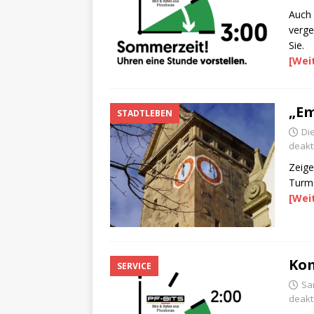
Auch 
verge
Sie.
[Wei
„Em
STADTLEBEN
Di
deakti
Zeige
Turm 
[Wei
Ko
SERVICE
Sa
deakti