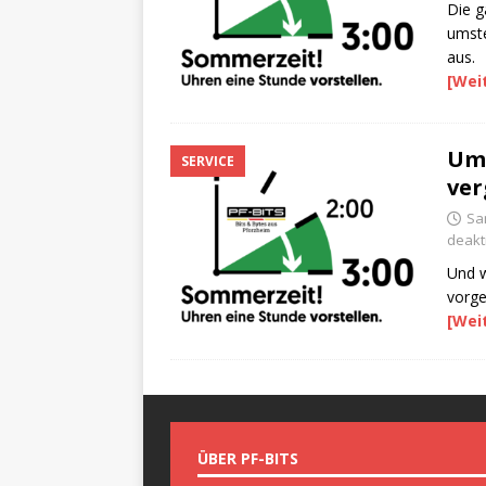
Die g
umste
aus.
[Wei
Ums
SERVICE
ver
Sa
deakti
Und w
vorges
[Wei
ÜBER PF-BITS