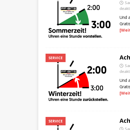
Sa
deakti
Und a
Grati
[Wei
Ach
SERVICE
Sa
deakti
Und a
Grati
[Wei
Ach
SERVICE
Sa