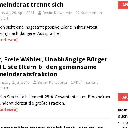
einderat trennt sich
AN
nstag, 20. April 2021
Besim Karadeniz
Kommentare
viert
ion sieht eine insgesamt positive Bilanz in ihrer Arbeit.
sung nach „längerer Aussprache“.
terlesen]
, Freie Wähler, Unabhängige Bürger
 Liste Eltern bilden gemeinsame
einderatsfraktion
nstag, 2. Juli 2019
Besim Karadeniz
Kommentare
viert
ehn Stadträte bilden mit 25 % Gesamtanteil am Pforzheimer
AK
nderat derzeit die größte Fraktion.
terlesen]
Namh
such
Int
rgernähe muss nicht laut, sie muss