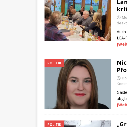
Lan
kri
Mon
deakti
Auch 
LEA-P
[Wei
Nic
POLITIK
Pfo
Do
Komme
Gaide
abgib
[Wei
„Gr
POLITIK