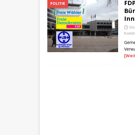
FDP
POLITIK
Bür
Inn
Do
Komme
Gemei
Verwa
[Wei