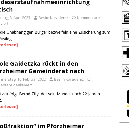
deserstaufnahmeeinrichtung
tisch
tag, 3. April 2023
Besim Karadeniz
Kommentare
viert
die Unabhängigen Bürger bezweifeln eine Zusicherung zum
rivileg.
terlesen]
ole Gaidetzka rückt in den
rzheimer Gemeinderat nach
nnerstag, 10. Februar 2022
Besim Karadeniz
ntare deaktiviert
tzka folgt Bernd Zilly, der sein Mandat nach 22 Jahren
t.
terlesen]
oßfraktion“ im Pforzheimer