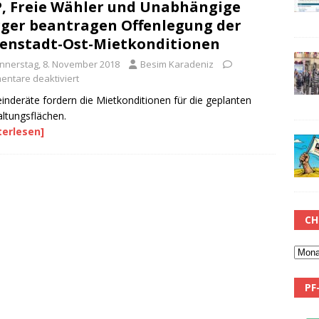
, Freie Wähler und Unabhängige
ger beantragen Offenlegung der
enstadt-Ost-Mietkonditionen
nnerstag, 8. November 2018
Besim Karadeniz
ntare deaktiviert
nderäte fordern die Mietkonditionen für die geplanten
ltungsflächen.
terlesen]
CH
PF