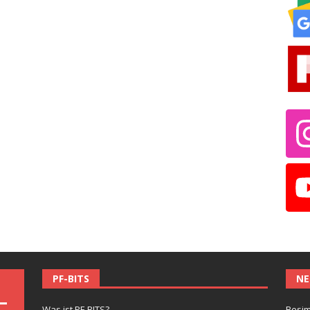
PF-BITS
NE
Was ist PF-BITS?
Besim