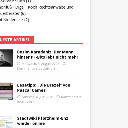
Service Staffl (1)
hönfuß · Digel · Koch Rechtsanwälte und
uerberater (6)
i Niedersetz (2)
UESTE ARTIKEL
Besim Karadeniz: Der Mann
hinter PF-Bits lebt nicht mehr
Mittwoch, 5. August 2026
Kommentare deaktiviert
Lesetipp: „Die Brezel“ von
Pascal Cames
Samstag, 6. Juni 2026
Kommentare
deaktiviert
Stadtwiki Pforzheim-Enz
wieder online