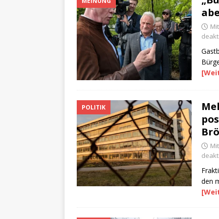
MEINUNG
abe
Mit
deakti
Gastb
Bürge
[Wei
Meh
POLITIK
pos
Brö
Mit
deakti
Frakt
den 
[Wei