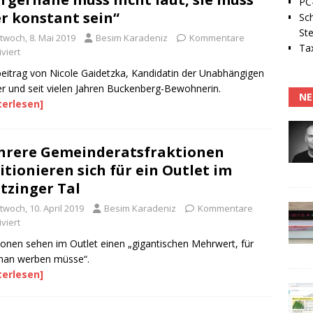
PC-
r konstant sein“
Sc
Ste
twoch, 8. Mai 2019
Besim Karadeniz
Kommentare
Tax
viert
eitrag von Nicole Gaidetzka, Kandidatin der Unabhängigen
r und seit vielen Jahren Buckenberg-Bewohnerin.
NE
terlesen]
rere Gemeinderatsfraktionen
itionieren sich für ein Outlet im
tzinger Tal
twoch, 10. April 2019
Besim Karadeniz
Kommentare
viert
ionen sehen im Outlet einen „gigantischen Mehrwert, für
man werben müsse“.
terlesen]