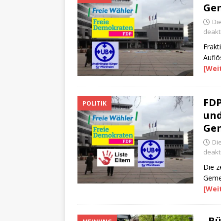
Gem
Die
deakti
Frakt
Auflö
[Wei
FDP
POLITIK
und
Gem
Die
deakti
Die z
Gemei
[Wei
„Bü