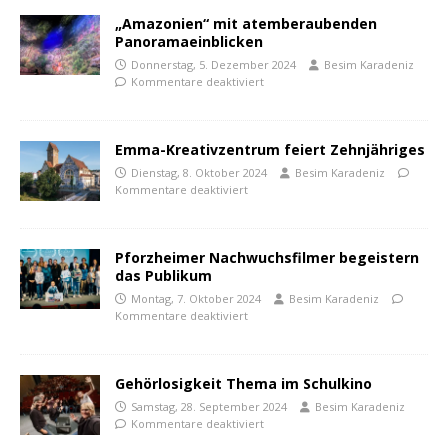
„Amazonien“ mit atemberaubenden
Panoramaeinblicken
Donnerstag, 5. Dezember 2024
Besim Karadeniz
Kommentare deaktiviert
Emma-Kreativzentrum feiert Zehnjähriges
Dienstag, 8. Oktober 2024
Besim Karadeniz
Kommentare deaktiviert
Pforzheimer Nachwuchsfilmer begeistern
das Publikum
Montag, 7. Oktober 2024
Besim Karadeniz
Kommentare deaktiviert
Gehörlosigkeit Thema im Schulkino
Samstag, 28. September 2024
Besim Karadeniz
Kommentare deaktiviert