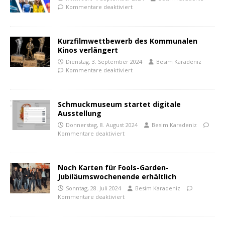
Kommentare deaktiviert
Kurzfilmwettbewerb des Kommunalen
Kinos verlängert
Dienstag, 3. September 2024
Besim Karadeniz
Kommentare deaktiviert
Schmuckmuseum startet digitale
Ausstellung
Donnerstag, 8. August 2024
Besim Karadeniz
Kommentare deaktiviert
Noch Karten für Fools-Garden-
Jubiläumswochenende erhältlich
Sonntag, 28. Juli 2024
Besim Karadeniz
Kommentare deaktiviert