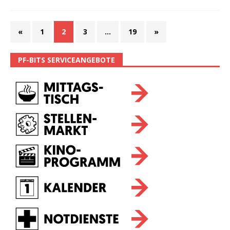
«
1
2
3
…
19
»
PF-BITS SERVICEANGEBOTE