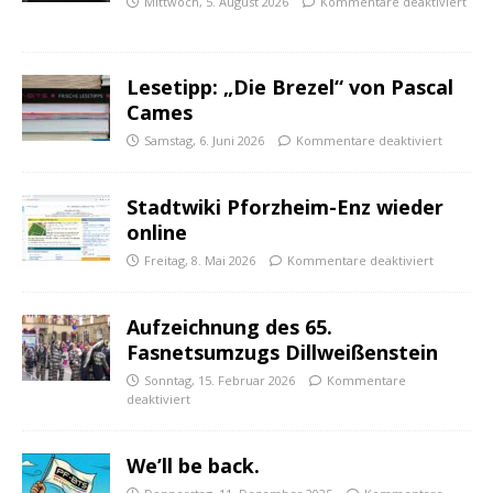
Mittwoch, 5. August 2026
Kommentare deaktiviert
Lesetipp: „Die Brezel“ von Pascal
Cames
Samstag, 6. Juni 2026
Kommentare deaktiviert
Stadtwiki Pforzheim-Enz wieder
online
Freitag, 8. Mai 2026
Kommentare deaktiviert
Aufzeichnung des 65.
Fasnetsumzugs Dillweißenstein
Sonntag, 15. Februar 2026
Kommentare
deaktiviert
We’ll be back.