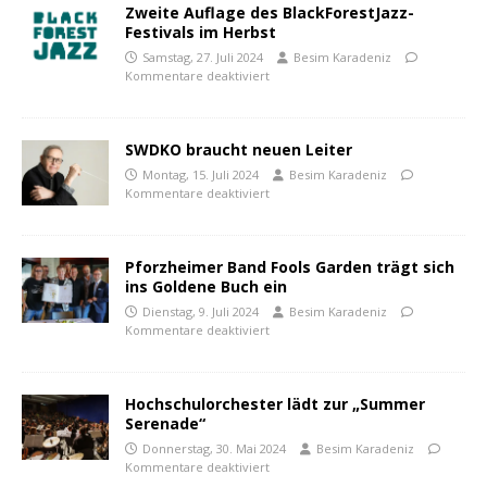
Zweite Auflage des BlackForestJazz-
Festivals im Herbst
Samstag, 27. Juli 2024
Besim Karadeniz
Kommentare deaktiviert
SWDKO braucht neuen Leiter
Montag, 15. Juli 2024
Besim Karadeniz
Kommentare deaktiviert
Pforzheimer Band Fools Garden trägt sich
ins Goldene Buch ein
Dienstag, 9. Juli 2024
Besim Karadeniz
Kommentare deaktiviert
Hochschulorchester lädt zur „Summer
Serenade“
Donnerstag, 30. Mai 2024
Besim Karadeniz
Kommentare deaktiviert