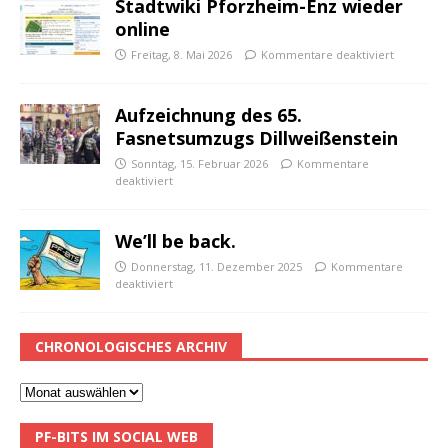
Stadtwiki Pforzheim-Enz wieder
online
Freitag, 8. Mai 2026
Kommentare deaktiviert
Aufzeichnung des 65.
Fasnetsumzugs Dillweißenstein
Sonntag, 15. Februar 2026
Kommentare
deaktiviert
We’ll be back.
Donnerstag, 11. Dezember 2025
Kommentare
deaktiviert
CHRONOLOGISCHES ARCHIV
PF-BITS IM SOCIAL WEB