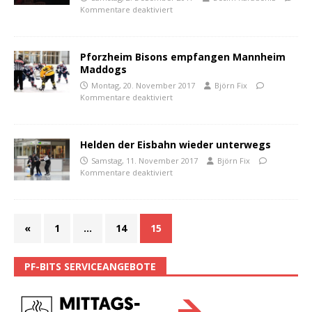
Kommentare deaktiviert
Pforzheim Bisons empfangen Mannheim
Maddogs
Montag, 20. November 2017
Björn Fix
Kommentare deaktiviert
Helden der Eisbahn wieder unterwegs
Samstag, 11. November 2017
Björn Fix
Kommentare deaktiviert
«
1
…
14
15
PF-BITS SERVICEANGEBOTE