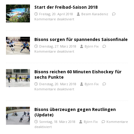
Start der Freibad-Saison 2018
Freitag, 20. April 2018
Besim Karadeniz
Kommentare deaktiviert
Bisons sorgen für spannendes Saisonfinale
Dienstag, 27. März 2018
Björn Fix
Kommentare deaktiviert
Bisons reichen 60 Minuten Eishockey für
sechs Punkte
Dienstag, 20. März 2018
Björn Fix
Kommentare deaktiviert
Bisons überzeugen gegen Reutlingen
(Update)
Sonntag, 18. März 2018
Björn Fix
Kommentare
deaktiviert