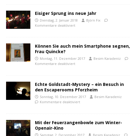
Eisiger Sprung ins neue Jahr
Dienstag, 2. Januar 2018
Björn Fix
Kommentare deaktiviert
Können Sie auch mein Smartphone segnen,
Frau Quincke?
Montag, 11. Dezember 2017
Besim Karadeniz
Kommentare deaktiviert
Echte Goldstadt-Mystery – ein Besuch in
den Escaperooms Pforzheim
Sonntag, 10. Dezember 2017
Besim Karadeniz
Kommentare deaktiviert
Mit der Feuerzangenbowle zum Winter-
Openair-Kino
Samstag, 2. Dezember 2017
Besim Karadeniz