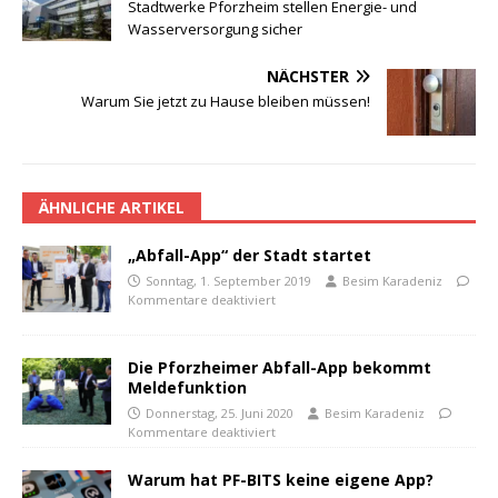
Stadtwerke Pforzheim stellen Energie- und
Wasserversorgung sicher
NÄCHSTER
Warum Sie jetzt zu Hause bleiben müssen!
ÄHNLICHE ARTIKEL
„Abfall-App“ der Stadt startet
Sonntag, 1. September 2019
Besim Karadeniz
Kommentare deaktiviert
Die Pforzheimer Abfall-App bekommt
Meldefunktion
Donnerstag, 25. Juni 2020
Besim Karadeniz
Kommentare deaktiviert
Warum hat PF-BITS keine eigene App?