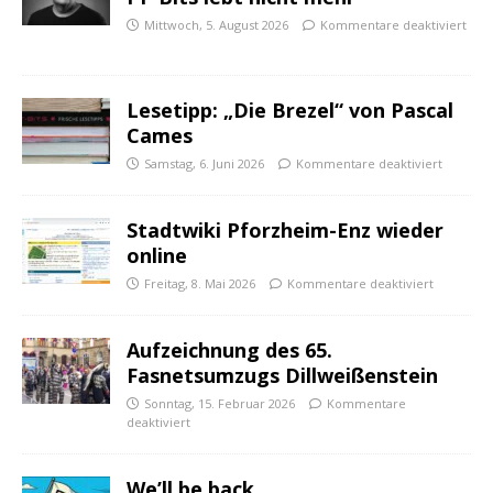
Mittwoch, 5. August 2026
Kommentare deaktiviert
Lesetipp: „Die Brezel“ von Pascal
Cames
Samstag, 6. Juni 2026
Kommentare deaktiviert
Stadtwiki Pforzheim-Enz wieder
online
Freitag, 8. Mai 2026
Kommentare deaktiviert
Aufzeichnung des 65.
Fasnetsumzugs Dillweißenstein
Sonntag, 15. Februar 2026
Kommentare
deaktiviert
We’ll be back.