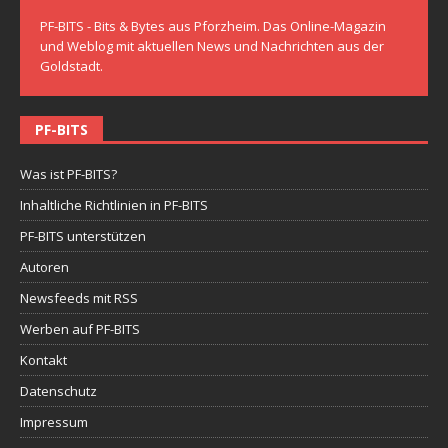
PF-BITS - Bits & Bytes aus Pforzheim. Das Online-Magazin
und Weblog mit aktuellen News und Nachrichten aus der
Goldstadt.
PF-BITS
Was ist PF-BITS?
Inhaltliche Richtlinien in PF-BITS
PF-BITS unterstützen
Autoren
Newsfeeds mit RSS
Werben auf PF-BITS
Kontakt
Datenschutz
Impressum