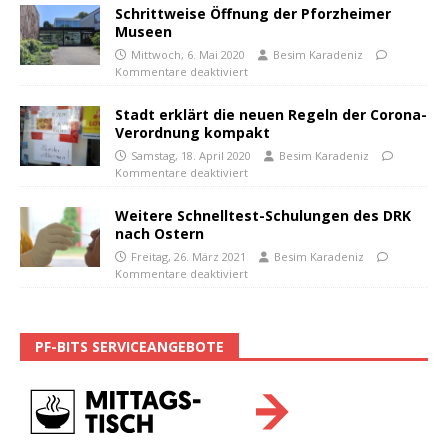
Schrittweise Öffnung der Pforzheimer
Museen
Mittwoch, 6. Mai 2020
Besim Karadeniz
Kommentare deaktiviert
Stadt erklärt die neuen Regeln der Corona-
Verordnung kompakt
Samstag, 18. April 2020
Besim Karadeniz
Kommentare deaktiviert
Weitere Schnelltest-Schulungen des DRK
nach Ostern
Freitag, 26. März 2021
Besim Karadeniz
Kommentare deaktiviert
PF-BITS SERVICEANGEBOTE