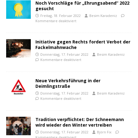
Noch Vorschläge für „Ehrungsabend“ 2022
gesucht
Freitag, 18. Februar 2022
Besim Karadeniz
Kommentare deaktiviert
Initiative gegen Rechts fordert Verbot der
Fackelmahnwache
Donnerstag, 17. Februar 2022
Besim Karadeniz
Kommentare deaktiviert
Neue Verkehrsführung in der
Deimlingstraße
Donnerstag, 17. Februar 2022
Besim Karadeniz
Kommentare deaktiviert
Tradition verpflichtet: Der Schneemann
wird wieder den Winter vertreiben
Donnerstag, 17. Februar 2022
Björn Fix
Kommentare deaktiviert