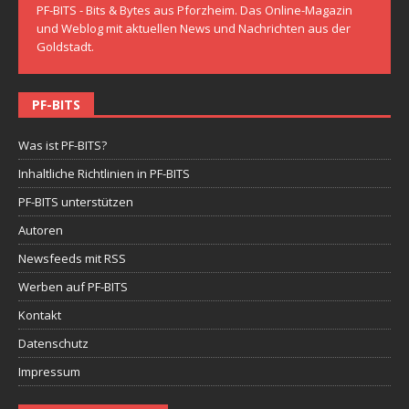
PF-BITS - Bits & Bytes aus Pforzheim. Das Online-Magazin
und Weblog mit aktuellen News und Nachrichten aus der
Goldstadt.
PF-BITS
Was ist PF-BITS?
Inhaltliche Richtlinien in PF-BITS
PF-BITS unterstützen
Autoren
Newsfeeds mit RSS
Werben auf PF-BITS
Kontakt
Datenschutz
Impressum