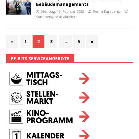
Gebäudemanagements
Dienstag, 15. Februar 2022
Besim Karadeniz
Kommentare deaktiviert
«
1
2
3
…
5
»
PF-BITS SERVICEANGEBOTE