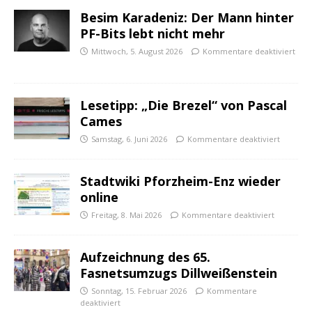
Besim Karadeniz: Der Mann hinter
PF-Bits lebt nicht mehr
Mittwoch, 5. August 2026
Kommentare deaktiviert
Lesetipp: „Die Brezel“ von Pascal
Cames
Samstag, 6. Juni 2026
Kommentare deaktiviert
Stadtwiki Pforzheim-Enz wieder
online
Freitag, 8. Mai 2026
Kommentare deaktiviert
Aufzeichnung des 65.
Fasnetsumzugs Dillweißenstein
Sonntag, 15. Februar 2026
Kommentare
deaktiviert