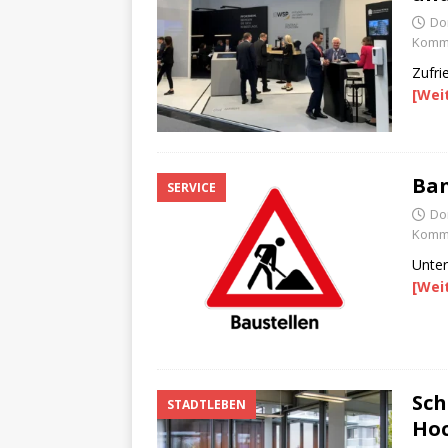
Do
Komme
Zufri
[Wei
Ban
SERVICE
Do
Komme
Unter
[Wei
Sch
STADTLEBEN
Hoc