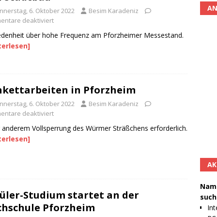
AN
nnerstag, 6. Oktober 2022
Besim Karadeniz
ntare deaktiviert
edenheit über hohe Frequenz am Pforzheimer Messestand.
terlesen]
kettarbeiten in Pforzheim
nnerstag, 6. Oktober 2022
Besim Karadeniz
ntare deaktiviert
 anderem Vollsperrung des Würmer Sträßchens erforderlich.
terlesen]
AK
Namh
üler-Studium startet an der
such
hschule Pforzheim
Int