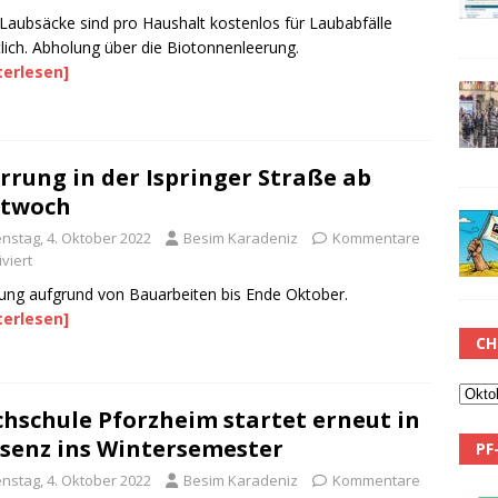
Laubsäcke sind pro Haushalt kostenlos für Laubabfälle
tlich. Abholung über die Biotonnenleerung.
terlesen]
rrung in der Ispringer Straße ab
ttwoch
enstag, 4. Oktober 2022
Besim Karadeniz
Kommentare
viert
ung aufgrund von Bauarbeiten bis Ende Oktober.
terlesen]
CH
hschule Pforzheim startet erneut in
senz ins Wintersemester
PF
enstag, 4. Oktober 2022
Besim Karadeniz
Kommentare