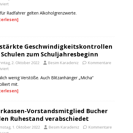
viert
für Radfahrer gelten Alkoholgrenzwerte.
terlesen]
stärkte Geschwindigkeitskontrollen
 Schulen zum Schuljahresbeginn
nntag, 2. Oktober 2022
Besim Karadeniz
Kommentare
viert
ulich wenig Verstöße. Auch Blitzanhänger „Micha“
lliert mit.
terlesen]
rkassen-Vorstandsmitglied Bucher
den Ruhestand verabschiedet
mstag, 1. Oktober 2022
Besim Karadeniz
Kommentare