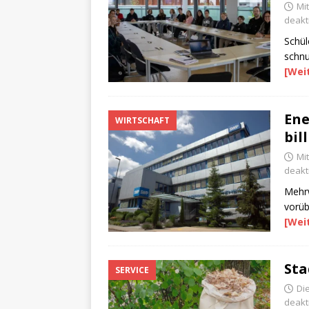
Mi
deakti
Schül
schnu
[Wei
Ene
WIRTSCHAFT
bil
Mi
deakti
Mehrw
vorüb
[Wei
Sta
SERVICE
Di
deakti