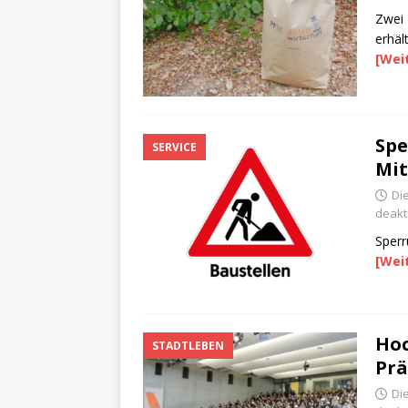
Zwei 
erhäl
[Wei
Spe
SERVICE
Mi
Di
deakti
Sperr
[Wei
Hoc
STADTLEBEN
Prä
Di