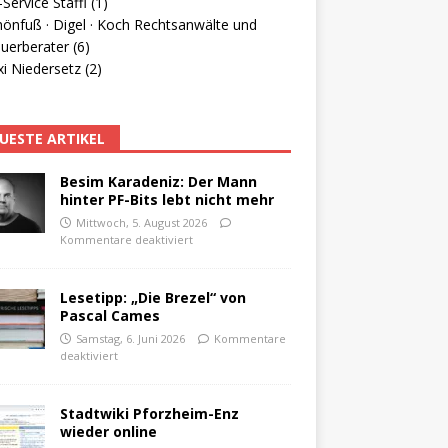
Service Staffl (1)
hönfuß · Digel · Koch Rechtsanwälte und
uerberater (6)
i Niedersetz (2)
UESTE ARTIKEL
Besim Karadeniz: Der Mann
hinter PF-Bits lebt nicht mehr
Mittwoch, 5. August 2026
Kommentare deaktiviert
Lesetipp: „Die Brezel“ von
Pascal Cames
Samstag, 6. Juni 2026
Kommentare
deaktiviert
Stadtwiki Pforzheim-Enz
wieder online