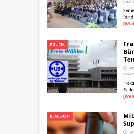
deakti
Semes
Rund 
[Wei
Fra
POLITIK
Bür
Tem
Mo
deakti
Frakt
Bäder
[Wei
Mit
BLAULICHT
Su
So