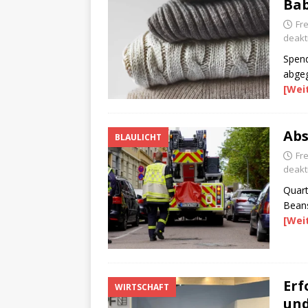
Bab
Fre
deakti
Spend
abge
[Wei
Abs
BLAULICHT
Fre
deakti
Quart
Beans
[Wei
Erf
WIRTSCHAFT
und