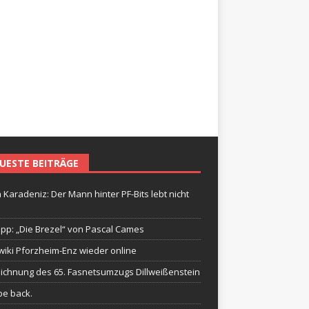
UESTE BEITRÄGE
 Karadeniz: Der Mann hinter PF-Bits lebt nicht
ipp: „Die Brezel“ von Pascal Cames
wiki Pforzheim-Enz wieder online
ichnung des 65. Fasnetsumzugs Dillweißenstein
be back.