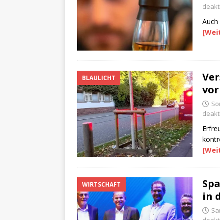
deakti
Auch 
[Wei
Ver
BLAULICHT
vor
So
deakti
Erfre
kontro
[Wei
Spa
WIRTSCHAFT
in 
Sa