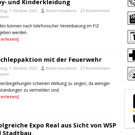
y- und Kinderkleidung
itag, 7. Oktober 2022
Besim Karadeniz
Kommentare
viert
en können nach telefonischer Vereinbarung im FIZ
geben werden.
terlesen]
chleppaktion mit der Feuerwehr
itag, 7. Oktober 2022
Besim Karadeniz
Kommentare
viert
iersbegehungen scheinen Wirkung zu zeigen, da weniger
tandungen zu vermelden sind.
terlesen]
olgreiche Expo Real aus Sicht von WSP
 Stadtbau