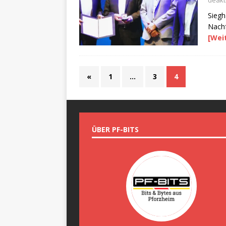
deakti
Siegh
Nachf
[Wei
«
1
…
3
4
ÜBER PF-BITS