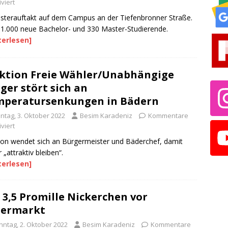
viert
terauftakt auf dem Campus an der Tiefenbronner Straße.
1.000 neue Bachelor- und 330 Master-Studierende.
terlesen]
ktion Freie Wähler/Unabhängige
ger stört sich an
peratursenkungen in Bädern
ntag, 3. Oktober 2022
Besim Karadeniz
Kommentare
viert
ion wendet sich an Bürgermeister und Bäderchef, damit
 „attraktiv bleiben“.
terlesen]
 3,5 Promille Nickerchen vor
permarkt
nntag, 2. Oktober 2022
Besim Karadeniz
Kommentare