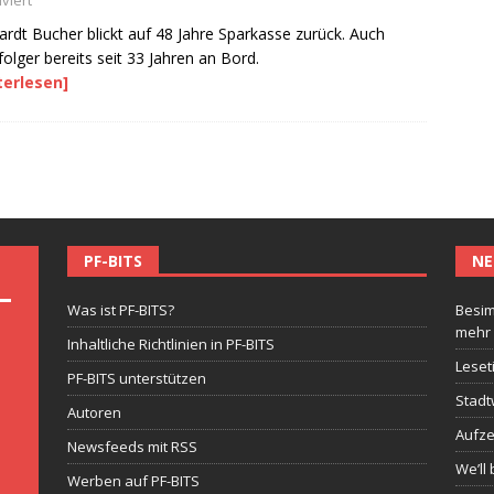
viert
ardt Bucher blickt auf 48 Jahre Sparkasse zurück. Auch
olger bereits seit 33 Jahren an Bord.
terlesen]
PF-BITS
NE
Was ist PF-BITS?
Besim
mehr
Inhaltliche Richtlinien in PF-BITS
Leset
PF-BITS unterstützen
Stadt
Autoren
Aufze
Newsfeeds mit RSS
We’ll 
Werben auf PF-BITS