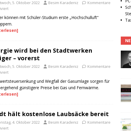
PC-
ttwoch, 5. Oktober 2022
Besim Karadeniz
Kommentare
Sc
viert
Ste
er können mit Schüler-Studium erste „Hochschulluft“
Tax
ppern.
terlesen]
NE
rgie wird bei den Stadtwerken
liger – vorerst
ttwoch, 5. Oktober 2022
Besim Karadeniz
Kommentare
viert
ertsteuersenkung und Wegfall der Gasumlage sorgen für
ergehend günstigere Preise bei Gas und Fernwärme.
terlesen]
dt hält kostenlose Laubsäcke bereit
enstag, 4. Oktober 2022
Besim Karadeniz
Kommentare
viert