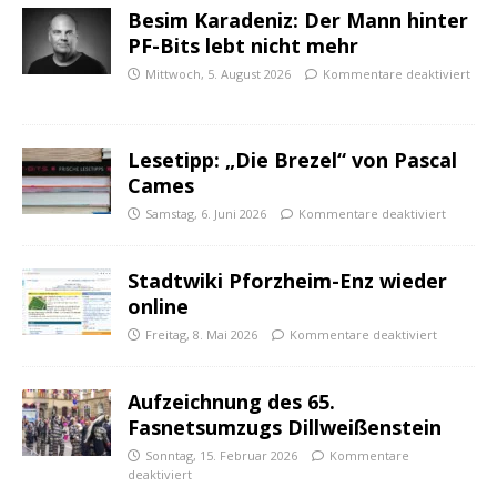
Besim Karadeniz: Der Mann hinter
PF-Bits lebt nicht mehr
Mittwoch, 5. August 2026
Kommentare deaktiviert
Lesetipp: „Die Brezel“ von Pascal
Cames
Samstag, 6. Juni 2026
Kommentare deaktiviert
Stadtwiki Pforzheim-Enz wieder
online
Freitag, 8. Mai 2026
Kommentare deaktiviert
Aufzeichnung des 65.
Fasnetsumzugs Dillweißenstein
Sonntag, 15. Februar 2026
Kommentare
deaktiviert