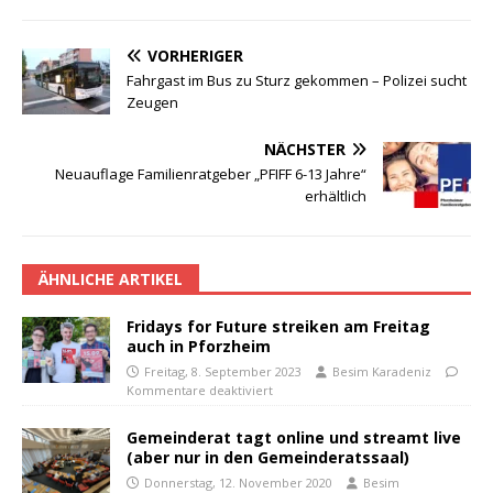
VORHERIGER
Fahrgast im Bus zu Sturz gekommen – Polizei sucht
Zeugen
NÄCHSTER
Neuauflage Familienratgeber „PFIFF 6-13 Jahre“
erhältlich
ÄHNLICHE ARTIKEL
Fridays for Future streiken am Freitag
auch in Pforzheim
Freitag, 8. September 2023
Besim Karadeniz
Kommentare deaktiviert
Gemeinderat tagt online und streamt live
(aber nur in den Gemeinderatssaal)
Donnerstag, 12. November 2020
Besim