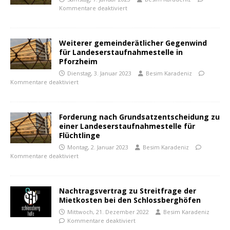
Kommentare deaktiviert
Weiterer gemeinderätlicher Gegenwind
für Landeserstaufnahmestelle in
Pforzheim
Dienstag, 3. Januar 2023
Besim Karadeniz
Kommentare deaktiviert
Forderung nach Grundsatzentscheidung zu
einer Landeserstaufnahmestelle für
Flüchtlinge
Montag, 2. Januar 2023
Besim Karadeniz
Kommentare deaktiviert
Nachtragsvertrag zu Streitfrage der
Mietkosten bei den Schlossberghöfen
Mittwoch, 21. Dezember 2022
Besim Karadeniz
Kommentare deaktiviert