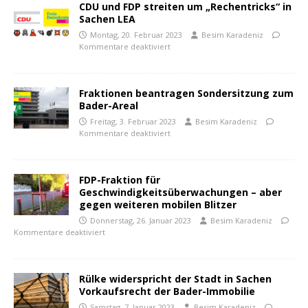
CDU und FDP streiten um „Rechentricks“ in
Sachen LEA
Montag, 20. Februar 2023
Besim Karadeniz
Kommentare deaktiviert
Fraktionen beantragen Sondersitzung zum
Bader-Areal
Freitag, 3. Februar 2023
Besim Karadeniz
Kommentare deaktiviert
FDP-Fraktion für
Geschwindigkeitsüberwachungen – aber
gegen weiteren mobilen Blitzer
Donnerstag, 26. Januar 2023
Besim Karadeniz
Kommentare deaktiviert
Rülke widerspricht der Stadt in Sachen
Vorkaufsrecht der Bader-Immobilie
Samstag, 7. Januar 2023
Besim Karadeniz