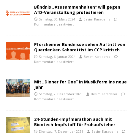
Bündnis „#zusammenhalten“ will gegen
AfD-Veranstaltung protestieren
Samstag, 30. März 2024
Besim Karadeniz
Kommentare deaktiviert
Pforzheimer Bündnisse sehen Auftritt von
Querdenker-Kabarettist im CCP kritisch
Samstag, 6. Januar 2024
Besim Karadeniz
Kommentare deaktiviert
Mit „Dinner for One“ in Musikform ins neue
Jahr
Samstag, 2. Dezember 2023
Besim Karadeniz
Kommentare deaktiviert
24-Stunden-Impfmarathon auch mit
Biontech-Impfstoff für Frühaufsteher
Dienstag, 7. Dezember 2021
Besim Karadeniz