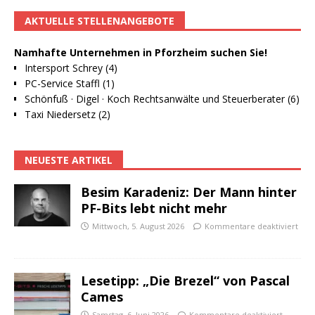
AKTUELLE STELLENANGEBOTE
Namhafte Unternehmen in Pforzheim suchen Sie!
Intersport Schrey (4)
PC-Service Staffl (1)
Schönfuß · Digel · Koch Rechtsanwälte und Steuerberater (6)
Taxi Niedersetz (2)
NEUESTE ARTIKEL
Besim Karadeniz: Der Mann hinter
PF-Bits lebt nicht mehr
Mittwoch, 5. August 2026
Kommentare deaktiviert
Lesetipp: „Die Brezel“ von Pascal
Cames
Samstag, 6. Juni 2026
Kommentare deaktiviert