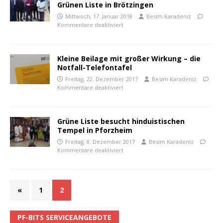
Grünen Liste in Brötzingen
Mittwoch, 17. Januar 2018
Besim Karadeniz
Kommentare deaktiviert
Kleine Beilage mit großer Wirkung – die
Notfall-Telefontafel
Freitag, 22. Dezember 2017
Besim Karadeniz
Kommentare deaktiviert
Grüne Liste besucht hinduistischen
Tempel in Pforzheim
Freitag, 8. Dezember 2017
Besim Karadeniz
Kommentare deaktiviert
«
1
2
PF-BITS SERVICEANGEBOTE