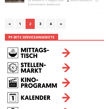
Mittwoch, 5. August 2020
Besim Karadeniz
Kommentare deaktiviert
«
1
2
3
4
»
PF-BITS SERVICEANGEBOTE