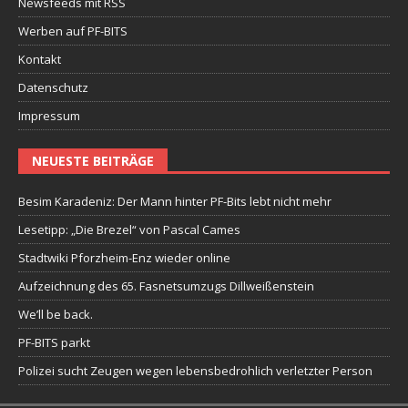
Newsfeeds mit RSS
Werben auf PF-BITS
Kontakt
Datenschutz
Impressum
NEUESTE BEITRÄGE
Besim Karadeniz: Der Mann hinter PF-Bits lebt nicht mehr
Lesetipp: „Die Brezel“ von Pascal Cames
Stadtwiki Pforzheim-Enz wieder online
Aufzeichnung des 65. Fasnetsumzugs Dillweißenstein
We’ll be back.
PF-BITS parkt
Polizei sucht Zeugen wegen lebensbedrohlich verletzter Person