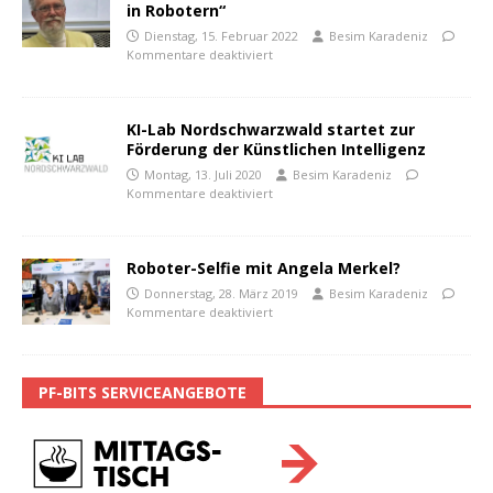
in Robotern“
Dienstag, 15. Februar 2022
Besim Karadeniz
Kommentare deaktiviert
KI-Lab Nordschwarzwald startet zur
Förderung der Künstlichen Intelligenz
Montag, 13. Juli 2020
Besim Karadeniz
Kommentare deaktiviert
Roboter-Selfie mit Angela Merkel?
Donnerstag, 28. März 2019
Besim Karadeniz
Kommentare deaktiviert
PF-BITS SERVICEANGEBOTE