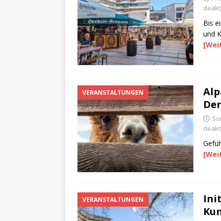
deakti
Bis e
und K
[Wei
Alp
VERANSTALTUNGEN
De
So
deakti
Gefüh
[Wei
Ini
VERANSTALTUNGEN
Kun