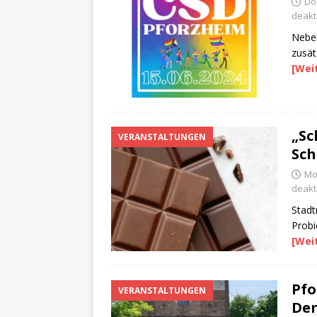
Do
deakti
Neben
zusät
[Wei
„Sc
VERANSTALTUNGEN
Sch
Mon
deakti
Stadt
Probi
[Wei
Pfo
VERANSTALTUNGEN
De