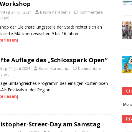
 Workshop
ntag, 21. Juli 2024
Besim Karadeniz
Kommentare
viert
hop der Gleichstellungsstelle der Stadt richtet sich an
essierte Mädchen zwischen 9 bis 16 Jahren.
terlesen]
fte Auflage des „Schlosspark Open“
itag, 14. Juni 2024
Besim Karadeniz
Kommentare
viert
Tage umfangreiches Programm des einzigen kostenlosen
Air-Festivals in der Region.
CH
terlesen]
PF
istopher-Street-Day am Samstag