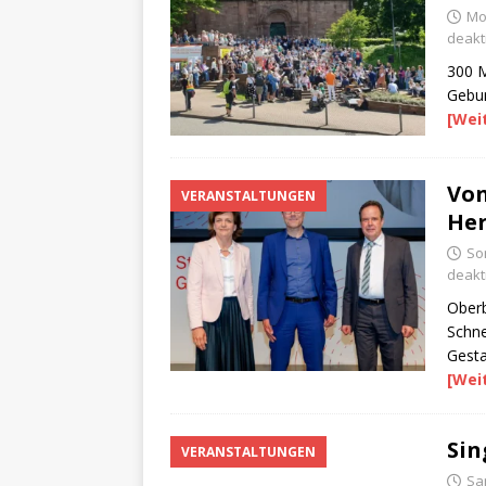
Mo
deakti
300 M
Gebur
[Wei
Von
VERANSTALTUNGEN
He
Son
deakti
Oberb
Schne
Gesta
[Wei
Sin
VERANSTALTUNGEN
Sam