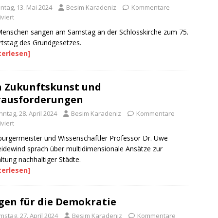
ntag, 13. Mai 2024
Besim Karadeniz
Kommentare
viert
enschen sangen am Samstag an der Schlosskirche zum 75.
tstag des Grundgesetzes.
terlesen]
 Zukunftskunst und
rausforderungen
ntag, 28. April 2024
Besim Karadeniz
Kommentare
viert
ürgermeister und Wissenschaftler Professor Dr. Uwe
idewind sprach über multidimensionale Ansätze zur
ltung nachhaltiger Städte.
terlesen]
gen für die Demokratie
stag, 27. April 2024
Besim Karadeniz
Kommentare