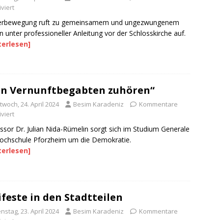
viert
erbewegung ruft zu gemeinsamem und ungezwungenem
n unter professioneller Anleitung vor der Schlosskirche auf.
terlesen]
n Vernunftbegabten zuhören“
twoch, 24. April 2024
Besim Karadeniz
Kommentare
viert
ssor Dr. Julian Nida-Rümelin sorgt sich im Studium Generale
ochschule Pforzheim um die Demokratie.
terlesen]
feste in den Stadtteilen
nstag, 23. April 2024
Besim Karadeniz
Kommentare