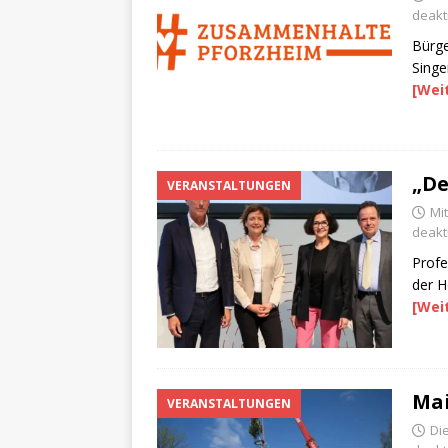
deakti
Bürg
Singe
[Wei
„De
VERANSTALTUNGEN
Mit
deakti
Profe
der H
[Wei
Mai
VERANSTALTUNGEN
Die