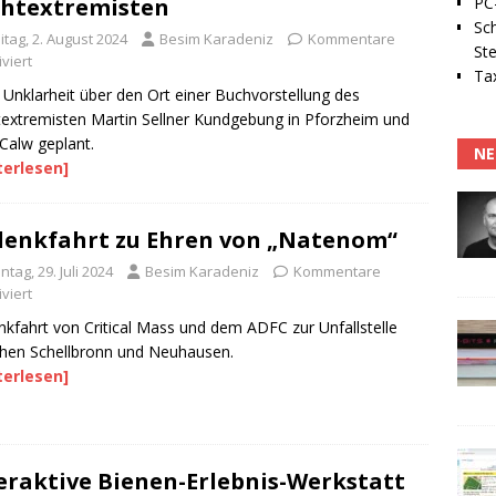
PC-
htextremisten
Sc
itag, 2. August 2024
Besim Karadeniz
Kommentare
Ste
viert
Tax
 Unklarheit über den Ort einer Buchvorstellung des
extremisten Martin Sellner Kundgebung in Pforzheim und
Calw geplant.
NE
terlesen]
enkfahrt zu Ehren von „Natenom“
tag, 29. Juli 2024
Besim Karadeniz
Kommentare
viert
kfahrt von Critical Mass und dem ADFC zur Unfallstelle
hen Schellbronn und Neuhausen.
terlesen]
eraktive Bienen-Erlebnis-Werkstatt