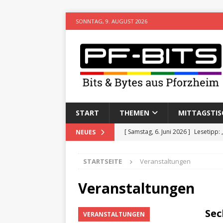
SONNTAG, 9. AUGUST 2026
START
THEMEN
MITTAGSTIS
[ Samstag, 6. Juni 2026 ]
Lesetipp:
NEUES
[ Freitag, 8. Mai 2026 ]
Stadtwiki P
STARTSEITE
Veranstaltungen
[ Sonntag, 15. Februar 2026 ]
Aufz
VERANSTALTUNGEN
Veranstaltungen
[ Donnerstag, 11. Dezember 2025 
Sec
VERANSTALTUNGEN
[ Mittwoch, 5. August 2026 ]
Besim 