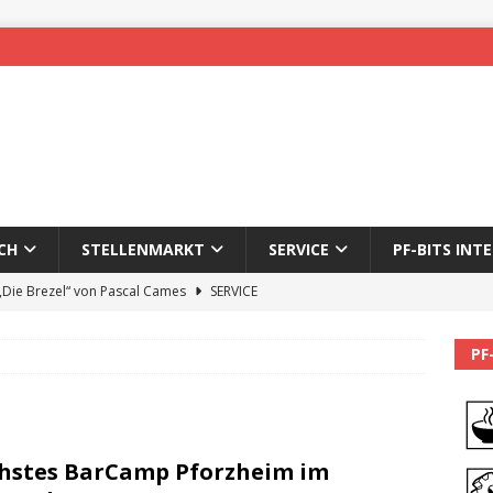
CH
STELLENMARKT
SERVICE
PF-BITS INT
 „Die Brezel“ von Pascal Cames
SERVICE
forzheim-Enz wieder online
STADTLEBEN
PF
eichnung des 65. Fasnetsumzugs Dillweißenstein
]
We’ll be back.
PF-BITS INTERN
hstes BarCamp Pforzheim im
Karadeniz: Der Mann hinter PF-Bits lebt nicht mehr
ALLGEMEIN