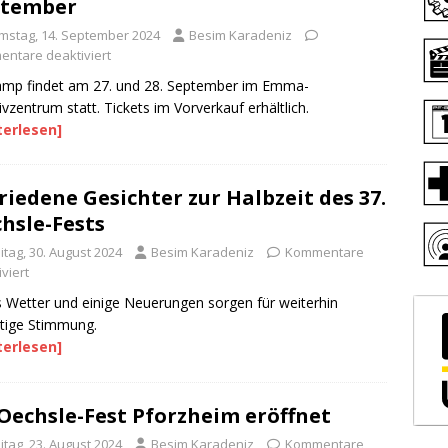
ptember
mstag, 14. September 2024
Besim Karadeniz
ntare deaktiviert
mp findet am 27. und 28. September im Emma-
ivzentrum statt. Tickets im Vorverkauf erhältlich.
terlesen]
riedene Gesichter zur Halbzeit des 37.
hsle-Fests
itag, 30. August 2024
Besim Karadeniz
Kommentare
viert
 Wetter und einige Neuerungen sorgen für weiterhin
tige Stimmung.
terlesen]
 Oechsle-Fest Pforzheim eröffnet
itag, 23. August 2024
Besim Karadeniz
Kommentare