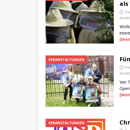
als
Son
deakti
Works
inter
[Wei
Fün
VERANSTALTUNGEN
Fre
deakti
Vier 
Open-
[Wei
Chr
VERANSTALTUNGEN