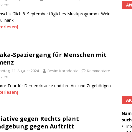
AN
viert
inschließlich 8. September tägliches Musikprogramm, Wein
ulinarik.
terlesen]
aka-Spaziergang für Menschen mit
menz
nntag, 11. August 2024
Besim Karadeniz
Kommentare
viert
rte Tour für Demenzkranke und ihre An- und Zugehörigen
terlesen]
AK
Namh
tiative gegen Rechts plant
such
dgebung gegen Auftritt
Int