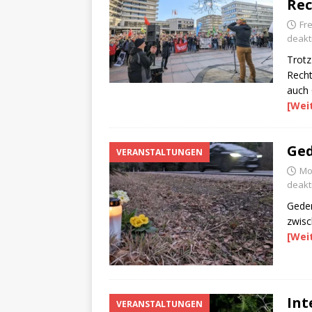
Rec
Fre
deakti
Trotz
Recht
auch 
[Wei
Ged
VERANSTALTUNGEN
Mon
deakti
Geden
zwisc
[Wei
Int
VERANSTALTUNGEN