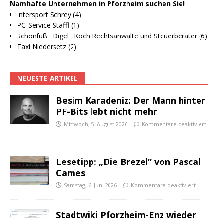
Namhafte Unternehmen in Pforzheim suchen Sie!
Intersport Schrey (4)
PC-Service Staffl (1)
Schönfuß · Digel · Koch Rechtsanwälte und Steuerberater (6)
Taxi Niedersetz (2)
NEUESTE ARTIKEL
Besim Karadeniz: Der Mann hinter
PF-Bits lebt nicht mehr
Mittwoch, 5. August 2026
Kommentare deaktiviert
Lesetipp: „Die Brezel“ von Pascal
Cames
Samstag, 6. Juni 2026
Kommentare deaktiviert
Stadtwiki Pforzheim-Enz wieder