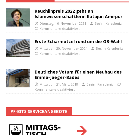
Reuchlinpreis 2022 geht an
Islamwissenschaftlerin Katajun Amirpur
Dienstag, 16. November 2021
Besim Karadeniz
Kommentare deaktiviert
Erste Scharmützel rund um die OB-Wahl
Mittwoch, 20. November 2024
Besim Karadeniz
Kommentare deaktiviert
Deutliches Votum für einen Neubau des
Emma-Jaeger-Bades
Mittwoch, 21. März 2018
Besim Karadeniz
Kommentare deaktiviert
PF-BITS SERVICEANGEBOTE