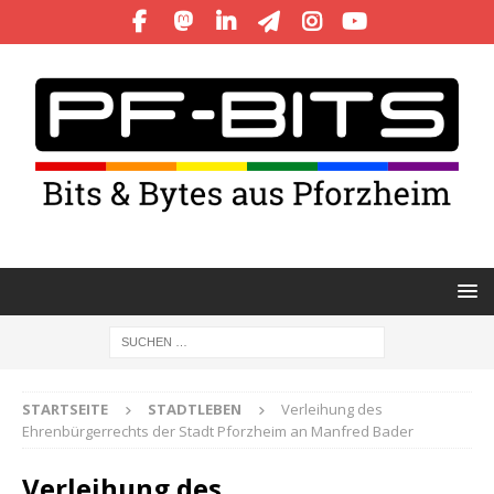
STARTSEITE
STADTLEBEN
Verleihung des
Ehrenbürgerrechts der Stadt Pforzheim an Manfred Bader
Verleihung des