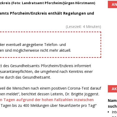
zkreis (Foto: Landratsamt Pforzheim/Jürgen Hörstmann)
AN
samts Pforzheim/Enzkreis enthält Regelungen und
(Lesezeit:
4
Minuten)
 Hier eventuell angegebene Telefon- und
 sind möglicherweise nicht mehr aktuell.
att des Gesundheitsamts Pforzheim/Enzkreis informiert
 Quarantänepflichten, die umgehend nach Kenntnis einer
hme durch das Gesundheitsamt.
 weil die Menschen nach einem positiven Corona-Test darauf
AK
n meldet“, berichtet dessen Leiterin, Dr. Brigitte Joggerst.
igen Tagen aufgrund der hohen Fallzahlen inzwischen
Namh
Tagen bis zu 400 Meldungen über Neuinfizierte pro Tag!“
such
Int