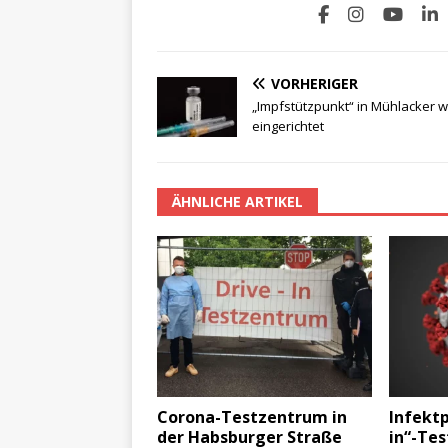
VORHERIGER
„Impfstützpunkt“ in Mühlacker w
eingerichtet
ÄHNLICHE ARTIKEL
Corona-Testzentrum in
Infektp
der Habsburger Straße
in“-Te