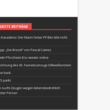
UESTE BEITRÄGE
 Karadeniz: Der Mann hinter PF-Bits lebt nicht
ipp: „Die Brezel“ von Pascal Cames
wiki Pforzheim-Enz wieder online
ichnung des 65. Fasnetsumzugs Dillweißenstein
be back.
TS parkt
ei sucht Zeugen wegen lebensbedrohlich
tzter Person