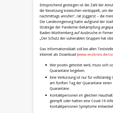
Entsprechend gestiegen ist die Zahl der Anr
die Besetzung inzwischen verdoppelt, um die 
nachmittags anrufen“, rät Joggerst – die me
Die Landesregierung hatte aufgrund der star
Strategie der Pandemie-Bekämpfung angepass
Baden-Württemberg auf Ausbrüche in Firmen, 
„Der Schutz der vulnerablen Gruppen hat obers
Das Informationsblatt soll bei allen Testste
Internet als Download (
www.enzkreis.de/c
Wer positiv getestet wird, muss sich 
Quarantäne begeben.
Eine Verkürzung ist nur für vollständi
am fünften Tag der Quarantäne einen P
Quarantäne.
Kontaktpersonen im gleichen Haushalt 
geimpft oder hatten eine Covid-19-Infe
Kontaktpersonen Symptome entwickeln