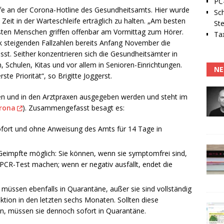
PC-
ufe an der Corona-Hotline des Gesundheitsamts. Hier wurde
Sc
Zeit in der Warteschleife erträglich zu halten. „Am besten
Ste
isten Menschen griffen offenbar am Vormittag zum Hörer.
Tax
k steigenden Fallzahlen bereits Anfang November die
t. Seither konzentrieren sich die Gesundheitsämter in
Schulen, Kitas und vor allem in Senioren-Einrichtungen.
NE
te Priorität“, so Brigitte Joggerst.
llen und in den Arztpraxen ausgegeben werden und steht im
orona
). Zusammengefasst besagt es:
sofort und ohne Anweisung des Amts für 14 Tage in
g Geimpfte möglich: Sie können, wenn sie symptomfrei sind,
CR-Test machen; wenn er negativ ausfällt, endet die
müssen ebenfalls in Quarantäne, außer sie sind vollständig
ktion in den letzten sechs Monaten. Sollten diese
, müssen sie dennoch sofort in Quarantäne.