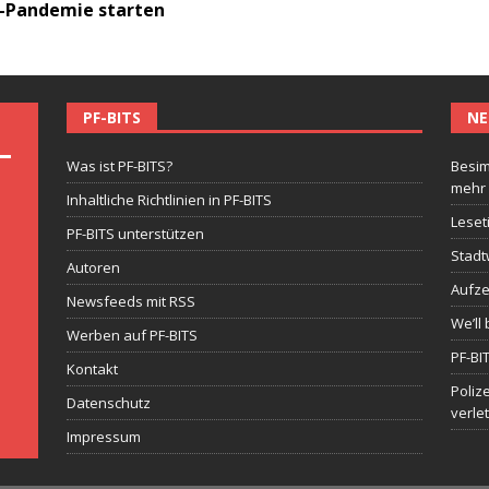
-Pandemie starten
PF-BITS
NE
Was ist PF-BITS?
Besim
mehr
Inhaltliche Richtlinien in PF-BITS
Leset
PF-BITS unterstützen
Stadt
Autoren
Aufze
Newsfeeds mit RSS
We’ll 
Werben auf PF-BITS
PF-BI
Kontakt
Poliz
Datenschutz
verle
Impressum