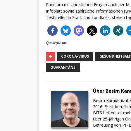
Rund um die Uhr können Fragen auch per Mai
Infoblatt sowie zahlreiche Informationen ru
Teststellen in Stadt und Landkreis, stehen ta
Quelle(n): pm
CORONA-VIRUS
GESUNDHEITSAM
QUARANTÄNE
Über Besim Kar
Besim Karadeniz (bk
2016. Er ist berufli
BITS betreut er meh
über 25-jährigen On
Betreuung von PF-BI