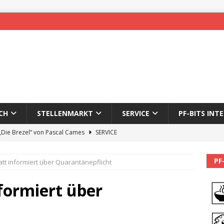
CH
STELLENMARKT
SERVICE
PF-BITS INT
 „Die Brezel“ von Pascal Cames
SERVICE
forzheim-Enz wieder online
STADTLEBEN
PF
tt informiert über Quarantänepflicht
eichnung des 65. Fasnetsumzugs Dillweißenstein
formiert über
]
We’ll be back.
PF-BITS INTERN
Karadeniz: Der Mann hinter PF-Bits lebt nicht mehr
ALLGEMEIN