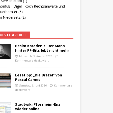
Service Staffl (1)
hönfuß · Digel · Koch Rechtsanwälte und
uerberater (6)
i Niedersetz (2)
UESTE ARTIKEL
Besim Karadeniz: Der Mann
hinter PF-Bits lebt nicht mehr
Mittwoch, 5. August 2026
Kommentare deaktiviert
Lesetipp: „Die Brezel“ von
Pascal Cames
Samstag, 6. Juni 2026
Kommentare
deaktiviert
Stadtwiki Pforzheim-Enz
wieder online