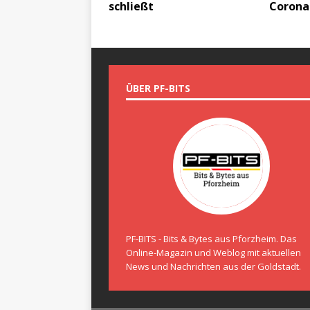
schließt
Corona
ÜBER PF-BITS
PF-BITS - Bits & Bytes aus Pforzheim. Das
Online-Magazin und Weblog mit aktuellen
News und Nachrichten aus der Goldstadt.