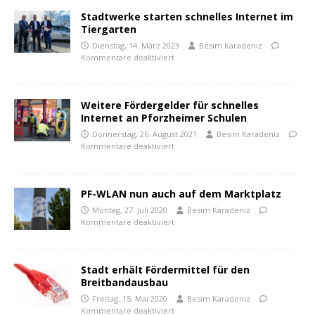
Stadtwerke starten schnelles Internet im
Tiergarten
Dienstag, 14. März 2023
Besim Karadeniz
Kommentare deaktiviert
Weitere Fördergelder für schnelles
Internet an Pforzheimer Schulen
Donnerstag, 26. August 2021
Besim Karadeniz
Kommentare deaktiviert
PF-WLAN nun auch auf dem Marktplatz
Montag, 27. Juli 2020
Besim Karadeniz
Kommentare deaktiviert
Stadt erhält Fördermittel für den
Breitbandausbau
Freitag, 15. Mai 2020
Besim Karadeniz
Kommentare deaktiviert