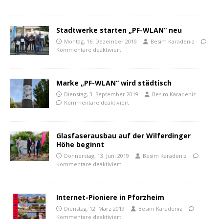
Stadtwerke starten „PF-WLAN“ neu
Montag, 16. Dezember 2019
Besim Karadeniz
Kommentare deaktiviert
Marke „PF-WLAN“ wird städtisch
Dienstag, 3. September 2019
Besim Karadeniz
Kommentare deaktiviert
Glasfaserausbau auf der Wilferdinger
Höhe beginnt
Donnerstag, 13. Juni 2019
Besim Karadeniz
Kommentare deaktiviert
Internet-Pioniere in Pforzheim
Dienstag, 12. März 2019
Besim Karadeniz
Kommentare deaktiviert