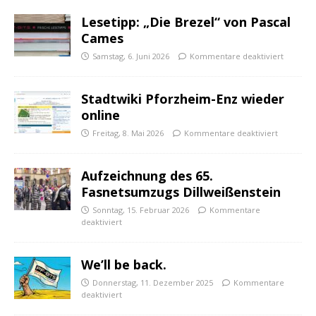
Lesetipp: „Die Brezel“ von Pascal
Cames
Samstag, 6. Juni 2026
Kommentare deaktiviert
Stadtwiki Pforzheim-Enz wieder
online
Freitag, 8. Mai 2026
Kommentare deaktiviert
Aufzeichnung des 65.
Fasnetsumzugs Dillweißenstein
Sonntag, 15. Februar 2026
Kommentare
deaktiviert
We’ll be back.
Donnerstag, 11. Dezember 2025
Kommentare
deaktiviert