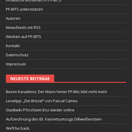
Inhaltliche Richtlinien in PF-BITS
PF-BITS unterstützen
Autoren
Newsfeeds mit RSS
Werben auf PF-BITS
Kontakt
Datenschutz
Impressum
NEUESTE BEITRÄGE
Besim Karadeniz: Der Mann hinter PF-Bits lebt nicht mehr
Lesetipp: „Die Brezel“ von Pascal Cames
Stadtwiki Pforzheim-Enz wieder online
Aufzeichnung des 65. Fasnetsumzugs Dillweißenstein
We’ll be back.