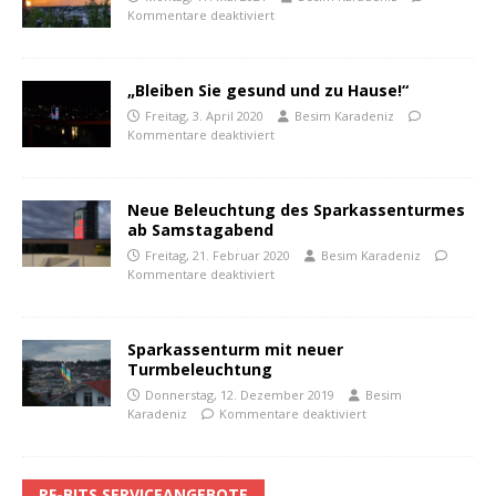
Kommentare deaktiviert
„Bleiben Sie gesund und zu Hause!“
Freitag, 3. April 2020
Besim Karadeniz
Kommentare deaktiviert
Neue Beleuchtung des Sparkassenturmes
ab Samstagabend
Freitag, 21. Februar 2020
Besim Karadeniz
Kommentare deaktiviert
Sparkassenturm mit neuer
Turmbeleuchtung
Donnerstag, 12. Dezember 2019
Besim
Karadeniz
Kommentare deaktiviert
PF-BITS SERVICEANGEBOTE