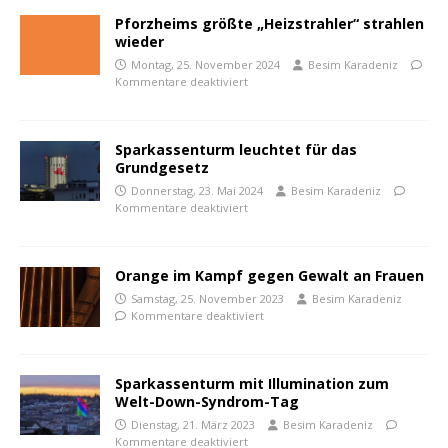
Pforzheims größte „Heizstrahler“ strahlen
wieder
Montag, 25. November 2024
Besim Karadeniz
Kommentare deaktiviert
Sparkassenturm leuchtet für das
Grundgesetz
Donnerstag, 23. Mai 2024
Besim Karadeniz
Kommentare deaktiviert
Orange im Kampf gegen Gewalt an Frauen
Samstag, 25. November 2023
Besim Karadeniz
Kommentare deaktiviert
Sparkassenturm mit Illumination zum
Welt-Down-Syndrom-Tag
Dienstag, 21. März 2023
Besim Karadeniz
Kommentare deaktiviert