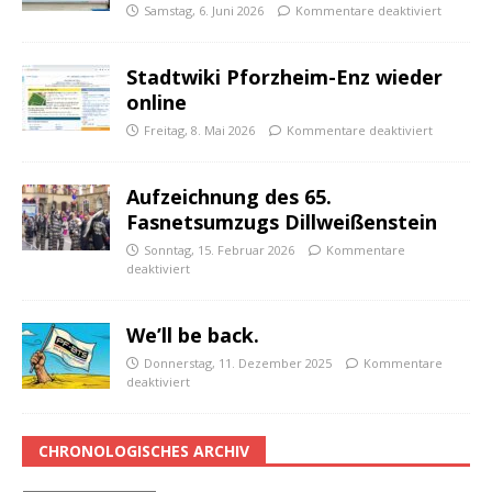
Samstag, 6. Juni 2026
Kommentare deaktiviert
Stadtwiki Pforzheim-Enz wieder
online
Freitag, 8. Mai 2026
Kommentare deaktiviert
Aufzeichnung des 65.
Fasnetsumzugs Dillweißenstein
Sonntag, 15. Februar 2026
Kommentare
deaktiviert
We’ll be back.
Donnerstag, 11. Dezember 2025
Kommentare
deaktiviert
CHRONOLOGISCHES ARCHIV