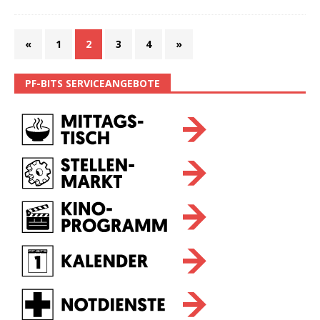
«
1
2
3
4
»
PF-BITS SERVICEANGEBOTE