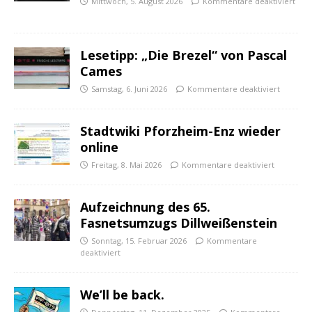
Mittwoch, 5. August 2026
Kommentare deaktiviert
Lesetipp: „Die Brezel“ von Pascal
Cames
Samstag, 6. Juni 2026
Kommentare deaktiviert
Stadtwiki Pforzheim-Enz wieder
online
Freitag, 8. Mai 2026
Kommentare deaktiviert
Aufzeichnung des 65.
Fasnetsumzugs Dillweißenstein
Sonntag, 15. Februar 2026
Kommentare
deaktiviert
We’ll be back.