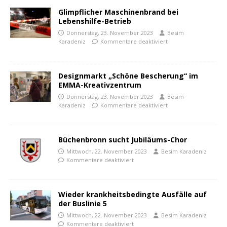
Glimpflicher Maschinenbrand bei
Lebenshilfe-Betrieb
Donnerstag, 23. November 2023
Besim
Karadeniz
Kommentare deaktiviert
Designmarkt „Schöne Bescherung“ im
EMMA-Kreativzentrum
Donnerstag, 23. November 2023
Besim
Karadeniz
Kommentare deaktiviert
Büchenbronn sucht Jubiläums-Chor
Mittwoch, 22. November 2023
Besim Karadeniz
Kommentare deaktiviert
Wieder krankheitsbedingte Ausfälle auf
der Buslinie 5
Mittwoch, 22. November 2023
Besim Karadeniz
Kommentare deaktiviert