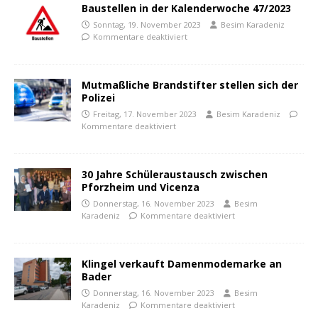
Baustellen in der Kalenderwoche 47/2023
Sonntag, 19. November 2023
Besim Karadeniz
Kommentare deaktiviert
Mutmaßliche Brandstifter stellen sich der
Polizei
Freitag, 17. November 2023
Besim Karadeniz
Kommentare deaktiviert
30 Jahre Schüleraustausch zwischen
Pforzheim und Vicenza
Donnerstag, 16. November 2023
Besim
Karadeniz
Kommentare deaktiviert
Klingel verkauft Damenmodemarke an
Bader
Donnerstag, 16. November 2023
Besim
Karadeniz
Kommentare deaktiviert