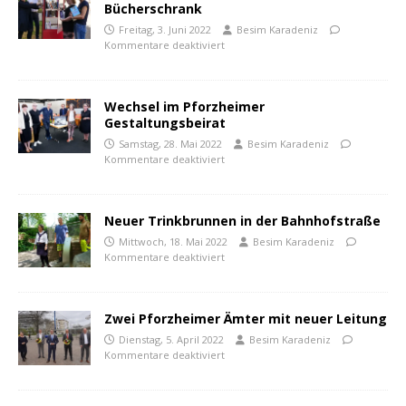
Bücherschrank
Freitag, 3. Juni 2022
Besim Karadeniz
Kommentare deaktiviert
Wechsel im Pforzheimer
Gestaltungsbeirat
Samstag, 28. Mai 2022
Besim Karadeniz
Kommentare deaktiviert
Neuer Trinkbrunnen in der Bahnhofstraße
Mittwoch, 18. Mai 2022
Besim Karadeniz
Kommentare deaktiviert
Zwei Pforzheimer Ämter mit neuer Leitung
Dienstag, 5. April 2022
Besim Karadeniz
Kommentare deaktiviert