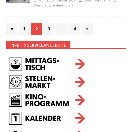
Montag, 31. Januar 2022
Besim Karadeniz
Kommentare deaktiviert
«
1
2
3
…
6
»
PF-BITS SERVICEANGEBOTE