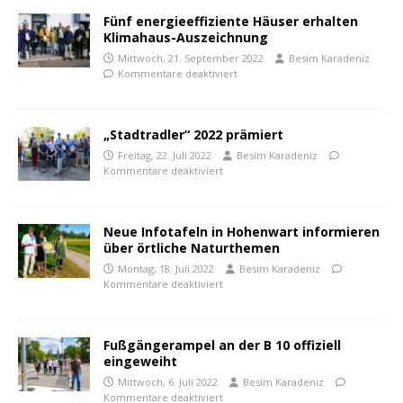
Fünf energieeffiziente Häuser erhalten
Klimahaus-Auszeichnung
Mittwoch, 21. September 2022
Besim Karadeniz
Kommentare deaktiviert
„Stadtradler“ 2022 prämiert
Freitag, 22. Juli 2022
Besim Karadeniz
Kommentare deaktiviert
Neue Infotafeln in Hohenwart informieren
über örtliche Naturthemen
Montag, 18. Juli 2022
Besim Karadeniz
Kommentare deaktiviert
Fußgängerampel an der B 10 offiziell
eingeweiht
Mittwoch, 6. Juli 2022
Besim Karadeniz
Kommentare deaktiviert