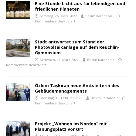
Eine Stunde Licht aus für lebendigen und
friedlichen Planeten
Samstag, 26. März 2022
Besim Karadeniz
Kommentare deaktiviert
Stadt antwortet zum Stand der
Photovoltaikanlage auf dem Reuchlin-
Gymnasium
Mittwoch, 23. März 2022
Besim Karadeniz
Kommentare deaktiviert
Özlem Taşkıran neue Amtsleiterin des
Gebäudemanagements
Dienstag, 15. Februar 2022
Besim Karadeniz
Kommentare deaktiviert
Projekt „Wohnen im Norden“ mit
Planungsplatz vor Ort