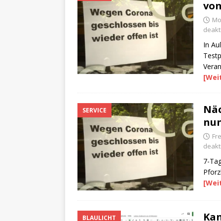
von
Mon
deakti
In Au
Testp
Veran
[Wei
Näc
SERVICE
nun
Fre
deakti
7-Tag
Pforz
[Wei
Kan
BLAULICHT