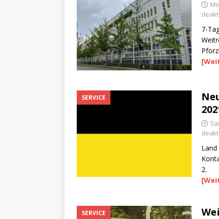
Mon
deakti
7-Tag
Weitr
Pfor
[Wei
Neu
SERVICE
202
Sam
deakti
Land 
Konta
2.
[Wei
Wei
SERVICE