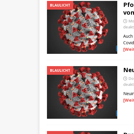
Pfo
BLAULICHT
von
Mo
deakti
Auch 
Covid
[Wei
Neu
BLAULICHT
Do
deakti
Neuin
[Wei