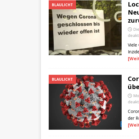
Loc
BLAULICHT
Neu
zu
Di
deakti
Viele
Inzid
[Wei
Cor
BLAULICHT
übe
Mo
deakti
Coron
der R
[Wei