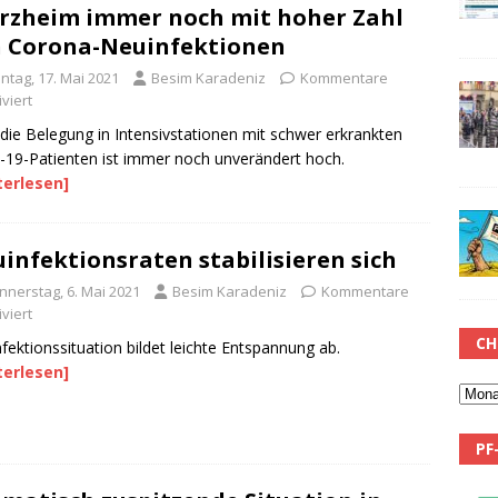
rzheim immer noch mit hoher Zahl
 Corona-Neuinfektionen
ntag, 17. Mai 2021
Besim Karadeniz
Kommentare
viert
die Belegung in Intensivstationen mit schwer erkrankten
-19-Patienten ist immer noch unverändert hoch.
terlesen]
infektionsraten stabilisieren sich
nnerstag, 6. Mai 2021
Besim Karadeniz
Kommentare
viert
CH
fektionssituation bildet leichte Entspannung ab.
terlesen]
PF