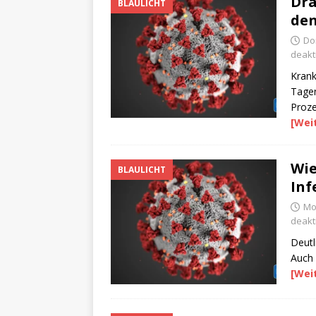
Dra
BLAULICHT
den
Don
deakti
Krank
Tagen
Proze
[Wei
Wie
BLAULICHT
Inf
Mon
deakti
Deutl
Auch 
[Wei