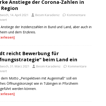
rke Anstiege der Corona-Zahlen in
 Region
twoch, 14. April 2021
Besim Karadeniz
Kommentare
viert
e Anstiege der Inzidenzzahlen in Bund und Land, aber auch in
heim und dem Enzkreis.
terlesen]
dt reicht Bewerbung für
fnungsstrategie“ beim Land ein
ttwoch, 31. März 2021
Besim Karadeniz
Kommentare
viert
 dem Motto „Perspektiven mit Augenmaß“ soll ein
ches Öffnungskonzept wie in Tübingen in Pforzheim
geführt werden können.
terlesen]