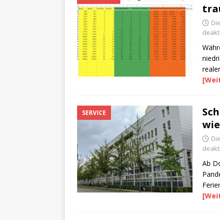
tra
Di
deakti
Währe
niedr
reale
[Wei
Sch
SERVICE
wie
Di
deakti
Ab Do
Pande
Ferie
[Wei