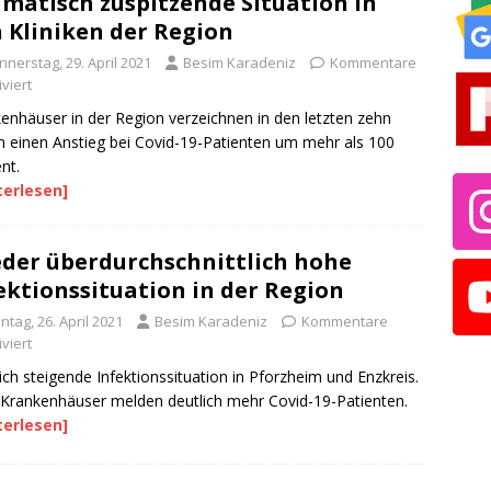
matisch zuspitzende Situation in
 Kliniken der Region
nerstag, 29. April 2021
Besim Karadeniz
Kommentare
viert
enhäuser in der Region verzeichnen in den letzten zehn
 einen Anstieg bei Covid-19-Patienten um mehr als 100
nt.
terlesen]
der überdurchschnittlich hohe
ektionssituation in der Region
tag, 26. April 2021
Besim Karadeniz
Kommentare
viert
ich steigende Infektionssituation in Pforzheim und Enzkreis.
Krankenhäuser melden deutlich mehr Covid-19-Patienten.
terlesen]