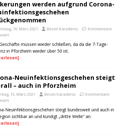
kerungen werden aufgrund Corona-
infektionsgeschehen
rückgenommen
enstag, 16. März 2021
Besim Karadeniz
Kommentare
viert
 Geschäfte müssen wieder schließen, da da die 7-Tage-
enz in Pforzheim wieder über 50 ist.
terlesen]
ona-Neuinfektionsgeschehen steigt
rall – auch in Pforzheim
ntag, 15. März 2021
Besim Karadeniz
Kommentare
viert
a-Neuinfektionsgeschehen steigt bundesweit und auch in
egion sichtbar an und kündigt „dritte Welle“ an.
terlesen]