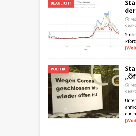
Sta
BLAULICHT
der
Mit
deakti
Steil
Pforz
[Wei
Sta
POLITIK
„Öf
Mi
deakti
Unter
ähnli
durch
[Wei