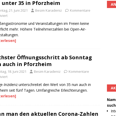
 unter 35 in Pforzheim
AN
tag, 21. Juni 2021
Besim Karadeniz
Kommentare
viert
ßengastronomie und Veranstaltungen im Freien keine
flicht mehr. Höhere Teilnehmerzahlen bei Open-Air-
staltungen.
terlesen]
hster Öffnungsschritt ab Sonntag
 auch in Pforzheim
itag, 18. Juni 2021
Besim Karadeniz
Kommentare
viert
e-Inzidenz unterschreitet den Wert von 35 nun auch in
AK
heim seit fünf Tagen. Umfangreiche Erleichterungen.
terlesen]
Namh
such
Int
n man den aktuellen Corona-Zahlen