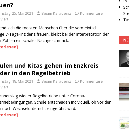
PC-
uen?
Sc
Ste
enstag, 25. Mai 2021
Besim Karadeniz
Kommentare
viert
Tax
nd sich die meisten Menschen über die vermeintlich
ige 7-Tage-Inzidenz freuen, bleibt bei der Interpretation der
NE
n Zahlen ein schaler Nachgeschmack.
terlesen]
ulen und Kitas gehen im Enzkreis
der in den Regelbetrieb
enstag, 18. Mai 2021
Besim Karadeniz
Kommentare
viert
nnerstag wieder Regelbetriebe unter Corona-
miebedingungen. Schule entscheiden individuell, ob vor den
n noch Wechselunterricht eingeführt wird.
terlesen]