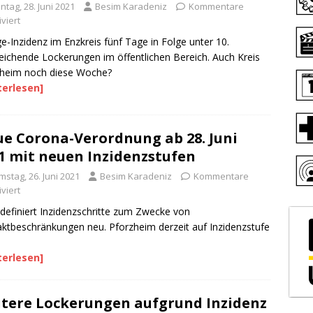
tag, 28. Juni 2021
Besim Karadeniz
Kommentare
viert
e-Inzidenz im Enzkreis fünf Tage in Folge unter 10.
eichende Lockerungen im öffentlichen Bereich. Auch Kreis
zheim noch diese Woche?
terlesen]
e Corona-Verordnung ab 28. Juni
1 mit neuen Inzidenzstufen
stag, 26. Juni 2021
Besim Karadeniz
Kommentare
viert
definiert Inzidenzschritte zum Zwecke von
ktbeschränkungen neu. Pforzheim derzeit auf Inzidenzstufe
terlesen]
tere Lockerungen aufgrund Inzidenz