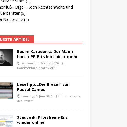
Service Staffl (1)
hönfuß · Digel · Koch Rechtsanwälte und
uerberater (6)
i Niedersetz (2)
UESTE ARTIKEL
Besim Karadeniz: Der Mann
hinter PF-Bits lebt nicht mehr
Mittwoch, 5. August 2026
Kommentare deaktiviert
Lesetipp: „Die Brezel“ von
Pascal Cames
Samstag, 6. Juni 2026
Kommentare
deaktiviert
Stadtwiki Pforzheim-Enz
wieder online