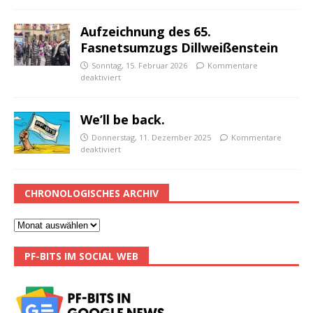
Aufzeichnung des 65.
Fasnetsumzugs Dillweißenstein
Sonntag, 15. Februar 2026
Kommentare
deaktiviert
We’ll be back.
Donnerstag, 11. Dezember 2025
Kommentare
deaktiviert
CHRONOLOGISCHES ARCHIV
PF-BITS IM SOCIAL WEB