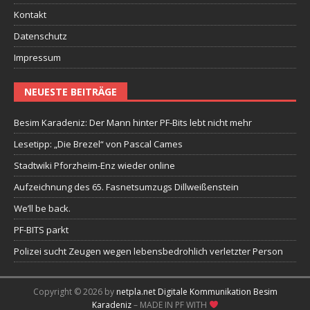
Kontakt
Datenschutz
Impressum
NEUESTE BEITRÄGE
Besim Karadeniz: Der Mann hinter PF-Bits lebt nicht mehr
Lesetipp: „Die Brezel“ von Pascal Cames
Stadtwiki Pforzheim-Enz wieder online
Aufzeichnung des 65. Fasnetsumzugs Dillweißenstein
We’ll be back.
PF-BITS parkt
Polizei sucht Zeugen wegen lebensbedrohlich verletzter Person
Copyright © 2026 by
netpla.net Digitale Kommunikation Besim
Karadeniz
– MADE IN PF WITH