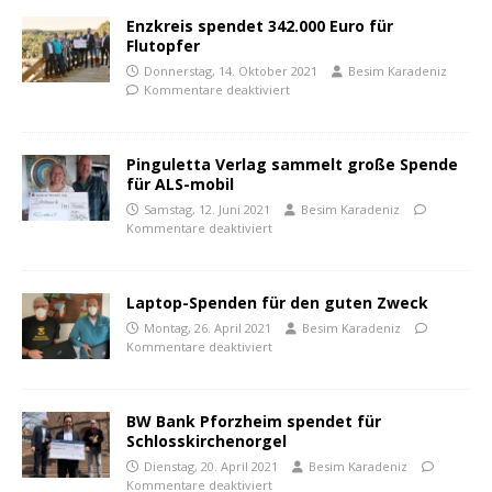
Enzkreis spendet 342.000 Euro für
Flutopfer
Donnerstag, 14. Oktober 2021
Besim Karadeniz
Kommentare deaktiviert
Pinguletta Verlag sammelt große Spende
für ALS-mobil
Samstag, 12. Juni 2021
Besim Karadeniz
Kommentare deaktiviert
Laptop-Spenden für den guten Zweck
Montag, 26. April 2021
Besim Karadeniz
Kommentare deaktiviert
BW Bank Pforzheim spendet für
Schlosskirchenorgel
Dienstag, 20. April 2021
Besim Karadeniz
Kommentare deaktiviert