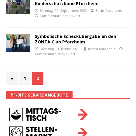
Kinderschutzbund Pforzheim
Sonntag, 27. September 2020
Besim Karadeniz
Kommentare deaktiviert
Symbolische Scheckübergabe an den
ZONTA Club Pforzheim
Dienstag, 21. Januar 2020
Besim Karadeniz
Kommentare deaktiviert
«
1
2
PF-BITS SERVICEANGEBOTE